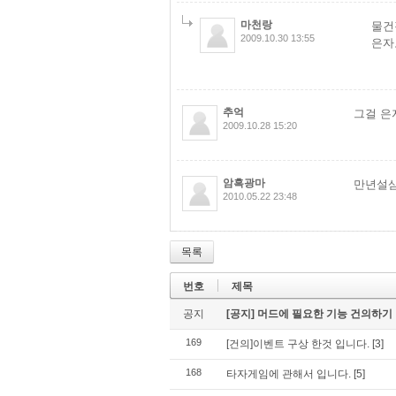
마천랑
물건
2009.10.30 13:55
은자
추억
그걸 은
2009.10.28 15:20
암흑광마
만년설삼
2010.05.22 23:48
목록
번호
제목
공지
[공지] 머드에 필요한 기능 건의하기
169
[건의]이벤트 구상 한것 입니다.
[3]
168
타자게임에 관해서 입니다.
[5]