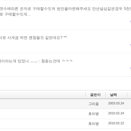
갯수에따른 은자로 구매할수잇게 방안을마련해주세요 만년설삼같은경우 5
로 구매할수잇게...
자로 사게끔 하면 괜찮을것 같은데요? ^^
이라는게 있었나 ㅡㅡ:: 첨듣는건데 ㅋㅋㅋ
글쓴이
날짜
2003.03.24
그리움
2010.02.24
호리병
2010.02.22
호리병