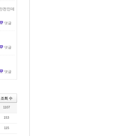
천만전인데
댓글
댓글
댓글
조회 수
1107
153
115