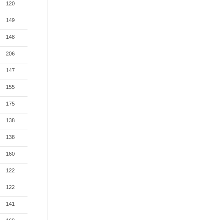
120
149
148
206
147
155
175
138
138
160
122
122
141