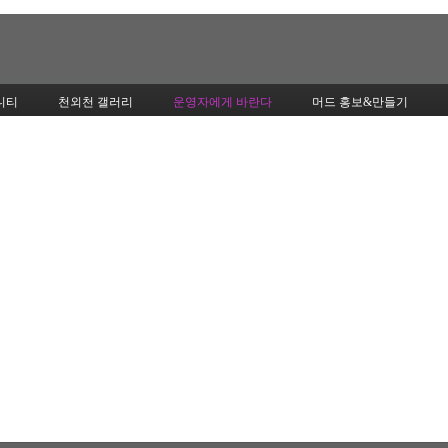
Skip to content
니티
천외천 갤러리
운영자에게 바란다
머드 홍보&만들기