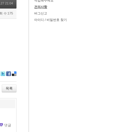
작업해주세요
.27 21:04
건의사항
회 수:175
버그신고
아이디 / 비밀번호 찾기
Tw
Fa
De
itte
ce
lici
r
bo
ou
목록
ok
s
댓글