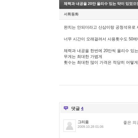
체력과 내공을 20만 올리수 있는 약이 있었으
서휘동화
완치는 안되더라고 산삼이랑 공청석유로 
너무 시간이 오래걸려서 사용횟수도 50에다
체력과 내공을 한번에 20만씩 올리수 있는
무게는 최대한 가볍게
횟수는 최대한 많이 가격은 적당히 어떻게
댓글
4
그리움
좋은 의
2009.10.28 01:06