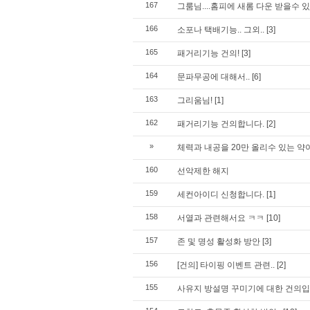
167
그룸님....홈피에 새롬 다운 받을수 있
166
소포나 택배기능.. 그외..
[3]
165
패거리기능 건의!
[3]
164
문파무공에 대해서..
[6]
163
그리움님!
[1]
162
패거리기능 건의합니다.
[2]
»
체력과 내공을 20만 올리수 있는 약
160
선악제한 해지
159
세컨아이디 신청합니다.
[1]
158
서열과 관련해서요 ㅋㅋ
[10]
157
존 및 명성 활성화 방안
[3]
156
[건의] 타이핑 이벤트 관련..
[2]
155
사유지 방설명 꾸미기에 대한 건의입