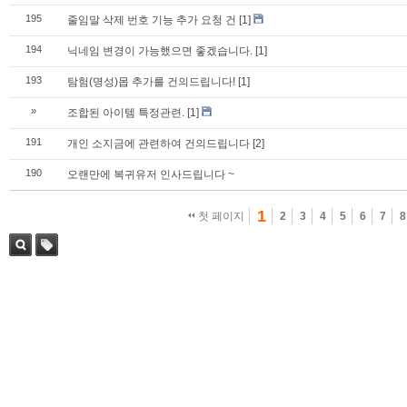
195
줄임말 삭제 번호 기능 추가 요청 건
[1]
194
닉네임 변경이 가능했으면 좋겠습니다.
[1]
193
탐험(명성)몹 추가를 건의드립니다!
[1]
»
조합된 아이템 특정관련.
[1]
191
개인 소지금에 관련하여 건의드립니다
[2]
190
오랜만에 복귀유저 인사드립니다 ~
1
첫 페이지
2
3
4
5
6
7
8
검색
태그