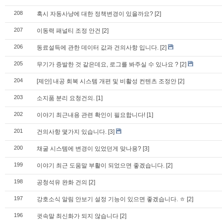
208
혹시 자동사냥에 대한 정책변경이 있을까요?
[2]
207
이동력 패널티 조정 안건
[2]
206
동료설득에 관한 데이터 값과 건의사항 입니다.
[2]
205
무기가 증발한 것 같은데요, 로그를 봐주실 수 있나요 ?
[2]
204
[제안] 내공 회복 시스템 개편 및 비활성 컨텐츠 조정안
[2]
203
소지품 분리 요청건의.
[1]
202
이야기 최근내용 관련 확인이 필요합니다!
[1]
201
건의사항 몇가지 있습니다.
[3]
200
채굴 시스템에 변경이 있었던게 맞나용?
[3]
199
이야기 최근 도움말 부활이 되었으면 좋겠습니다.
[2]
198
공청석유 완화 건의
[2]
197
강호소식 알림 안보기 설정 기능이 있으면 좋겠습니다. ㅎ
[2]
196
귓속말 최신화가 되지 않습니다
[2]