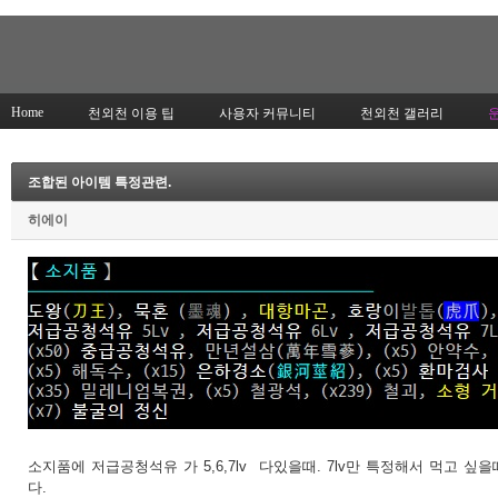
Home
천외천 이용 팁
사용자 커뮤니티
천외천 갤러리
조합된 아이템 특정관련.
히에이
소지품에 저급공청석유 가 5,6,7lv 다있을때. 7lv만 특정해서 먹고
다.