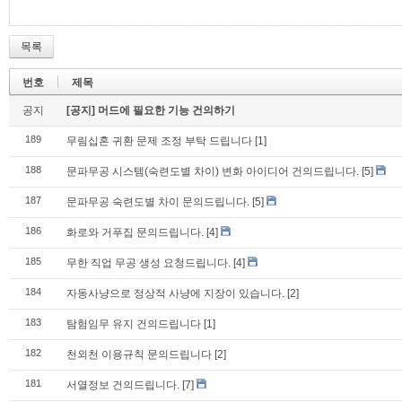
목록
번호
제목
공지
[공지] 머드에 필요한 기능 건의하기
189
무림십혼 귀환 문제 조정 부탁 드립니다
[1]
188
문파무공 시스템(숙련도별 차이) 변화 아이디어 건의드립니다.
[5]
187
문파무공 숙련도별 차이 문의드립니다.
[5]
186
화로와 거푸집 문의드립니다.
[4]
185
무한 직업 무공 생성 요청드립니다.
[4]
184
자동사냥으로 정상적 사냥에 지장이 있습니다.
[2]
183
탐험임무 유지 건의드립니다
[1]
182
천외천 이용규칙 문의드립니다
[2]
181
서열정보 건의드립니다.
[7]