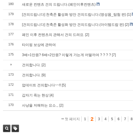
180
새로운 컨텐츠 건의 드립니다.(폐인이후컨텐츠)
179
[건의드립니다] 천축존 활성화 방안 건의드립니다.(명성몹_탐험 편)
[1]
178
[건의드립니다] 천축존 활성화 방안 건의드립니다.(아이템드랍 편)
[2]
177
폐인 이후 컨텐츠의 관해서 건의 드려요.
[2]
176
타이핑 보상에 관하여
175
3배=1만원? 6배=2만원? 이렇게 가는게 어떨까여 ? ? ? ?
[7]
»
건의합니다.
[2]
173
건의합니다.
[9]
172
업데이트 건의합니다~~!!
[5]
171
갑자기 죽는 현상
[4]
170
사냥을 저해하는 요소.,.
[2]
2
첫 페이지
1
3
4
5
6
7
8