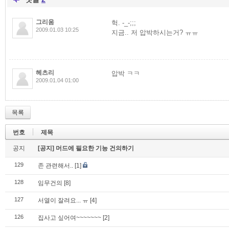
그리움
헉. -_-;;;
2009.01.03 10:25
지금.. 저 압박하시는거? ㅠㅠ
헤츠리
압박 ㅋㅋ
2009.01.04 01:00
목록
번호
제목
공지
[공지] 머드에 필요한 기능 건의하기
129
존 관련해서..
[1]
128
임무건의
[8]
127
서열이 잘려요... ㅠ
[4]
126
집사고 싶어여~~~~~~~
[2]