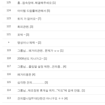
125
훔...접속장애..해결해주세요
[1]
124
아이템 드랍률에관해서
[5]
123
토지 가 없어요~
[7]
122
회피관련;
[3]
121
포박 ~
[3]
»
명성이나 체력 ~
[2]
119
그륨님... 패거리관련.. 문제가 ㅠㅠ
[1]
118
2008년도 지나가고~
[1]
117
그룸님....줄임말 설정 제한...건의좀...
[4]
116
패거리용돈
[4]
115
심각한 건의.................
[3]
114
그룸님...재조정된 휴게실 위치..."지도"에 검색 안뎀..
[1]
113
건의합니당!!! 대단한건 아니구요 ㅎㅎ
[4]