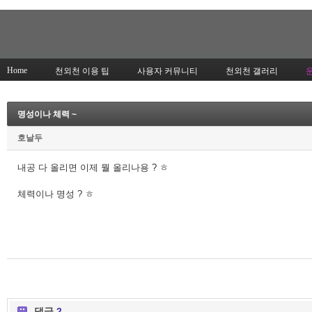
Home
천외천 이용 팁
사용자 커뮤니티
천외천 갤러리
명성이나 체력 ~
호날두
내공 다 올리면 이제 뭘 올리나용 ? ㅎ
체력이나 명성 ? ㅎ
댓글
2