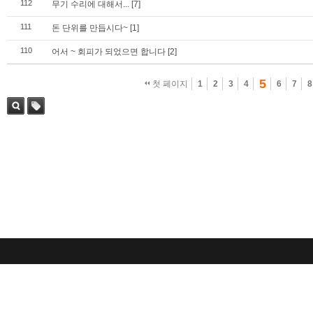
112
무기 수리에 대해서...
[7]
111
돈 단위를 만듭시다~
[1]
110
어서 ~ 회피가 되었으면 합니다
[2]
5
첫 페이지
1
2
3
4
6
7
8
검색
태그