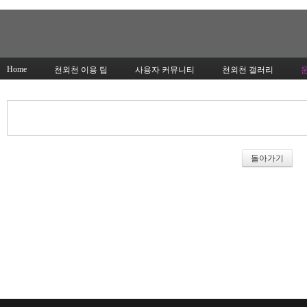
Home
천외천 이용 팁
사용자 커뮤니티
천외천 갤러리
돌아가기