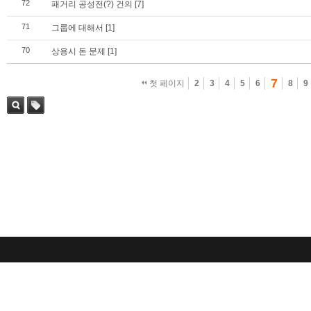
72
패거리 공성전(?) 건의
[7]
71
그룹에 대해서
[1]
70
상용시 돈 문제
[1]
7
첫 페이지
2
3
4
5
6
8
9
검색
태그