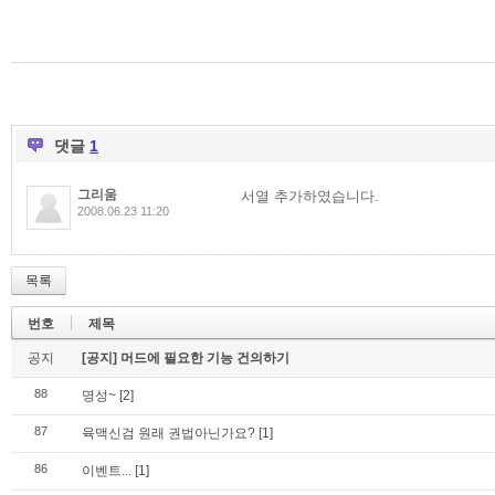
댓글
1
그리움
서열 추가하였습니다.
2008.06.23 11:20
목록
번호
제목
공지
[공지] 머드에 필요한 기능 건의하기
88
명성~
[2]
87
육맥신검 원래 권법아닌가요?
[1]
86
이벤트...
[1]