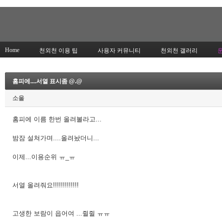
Home
천외천 이용 팁
사용자 커뮤니티
천외천 갤러리
홈피에....서열 표시좀 @.@
소울
홈피에 이름 한번 올려볼라고...
밤잠 설쳐가며....올려놨더니...
이제...이용순위 ㅠ_ㅠ
서열 올려줘요!!!!!!!!!!!!!
고생한 보람이 읍어여 ...쥘쥘 ㅠㅠ