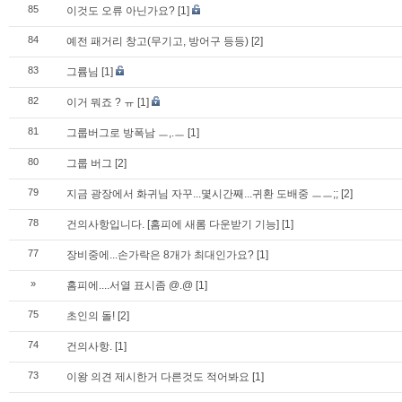
85
이것도 오류 아닌가요?
[1]
84
예전 패거리 창고(무기고, 방어구 등등)
[2]
83
그륨님
[1]
82
이거 뭐죠 ? ㅠ
[1]
81
그룹버그로 방폭남 ㅡ,.ㅡ
[1]
80
그룹 버그
[2]
79
지금 광장에서 화귀님 자꾸...몇시간째...귀환 도배중 ㅡㅡ;;
[2]
78
건의사항입니다. [홈피에 새롬 다운받기 기능]
[1]
77
장비중에...손가락은 8개가 최대인가요?
[1]
»
홈피에....서열 표시좀 @.@
[1]
75
초인의 돌!
[2]
74
건의사항.
[1]
73
이왕 의견 제시한거 다른것도 적어봐요
[1]