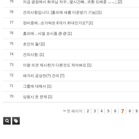
79
지금 광장에서 화귀님 자꾸...몇시간째...귀환 도배중 ㅡㅡ;;
[2]
78
건의사항입니다. [홈피에 새롬 다운받기 기능]
[1]
77
장비중에...손가락은 8개가 최대인가요?
[1]
76
홈피에....서열 표시좀 @.@
[1]
75
초인의 돌!
[2]
74
건의사항.
[1]
73
이왕 의견 제시한거 다른것도 적어봐요
[1]
72
패거리 공성전(?) 건의
[7]
71
그룹에 대해서
[1]
70
상용시 돈 문제
[1]
7
첫 페이지
2
3
4
5
6
8
9
검색
태그