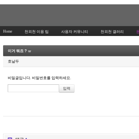
Home
천외천 이용 팁
사용자 커뮤니티
천외천 갤러리
이거 뭐죠 ? ㅠ
호날두
비밀글입니다. 비밀번호를 입력하세요.