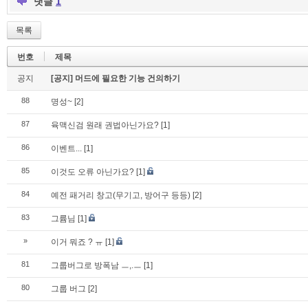
댓글
1
목록
번호
제목
공지
[공지] 머드에 필요한 기능 건의하기
88
명성~
[2]
87
육맥신검 원래 권법아닌가요?
[1]
86
이벤트...
[1]
85
이것도 오류 아닌가요?
[1]
84
예전 패거리 창고(무기고, 방어구 등등)
[2]
83
그륨님
[1]
»
이거 뭐죠 ? ㅠ
[1]
81
그룹버그로 방폭남 ㅡ,.ㅡ
[1]
80
그룹 버그
[2]