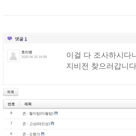
댓글
1
호리병
이걸 다 조사하시다
2025.06.20 18:58
지비전 찾으러갑니다
목록
번호
제목
8
존 - 혈마탑(마혈탑)
7
존 - 고성(태진성)
6
존 - 오행각