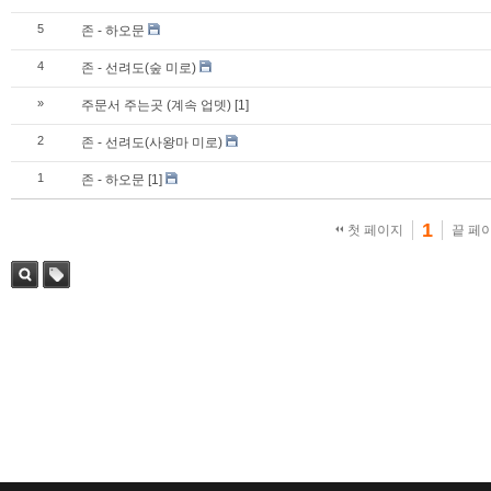
5
존 - 하오문
4
존 - 선려도(숲 미로)
»
주문서 주는곳 (계속 업뎃)
[1]
2
존 - 선려도(사왕마 미로)
1
존 - 하오문
[1]
1
첫 페이지
끝 페
검색
태그