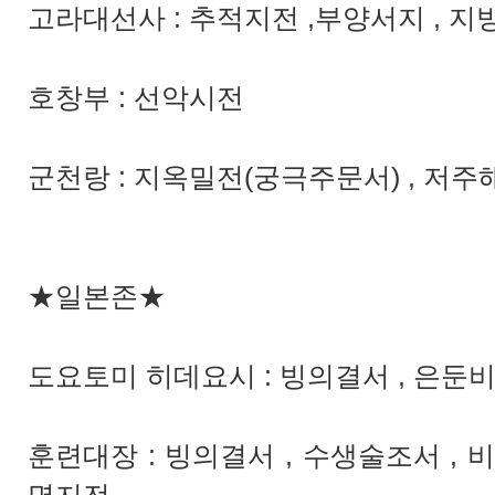
고라대선사 : 추적지전 ,부양서지 , 지
호창부 : 선악시전
군천랑 : 지옥밀전(궁극주문서) , 저주
★일본존★
도요토미 히데요시 : 빙의결서 , 은둔비
훈련대장 : 빙의결서 , 수생술조서 , 비