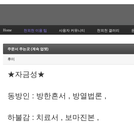
Home
천외천 이용 팁
사용자 커뮤니티
천외천 갤러리
주문서 주는곳 (계속 업뎃)
후미
★자금성★
동방인 : 방한흔서 , 방열법론 ,
하불감 : 치료서 , 보마진본 ,