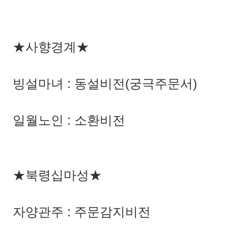
★사향경계★
빙설마녀 : 동설비전(궁극주문서)
일월노인 : 소환비전
★북령십마성★
자양관주 : 주문감지비전