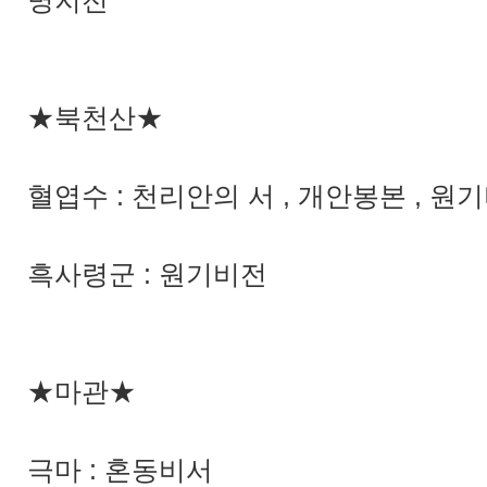
명지전
★북천산★
혈엽수 : 천리안의 서 , 개안봉본 , 원기
흑사령군 : 원기비전
★마관★
극마 : 혼동비서