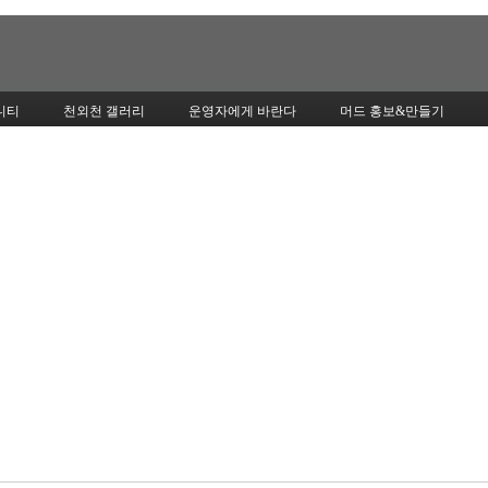
Skip to content
니티
천외천 갤러리
운영자에게 바란다
머드 홍보&만들기