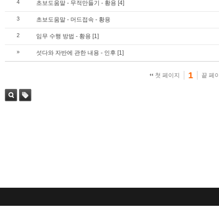
4
초보도움말 - 무적만들기 - 황용
[4]
3
초보도움말 - 머드접속 - 황용
2
임무 수행 방법 - 황용
[1]
»
섯다와 자반에 관한 내용 - 인후
[1]
1
첫 페이지
끝 페
검색
태그