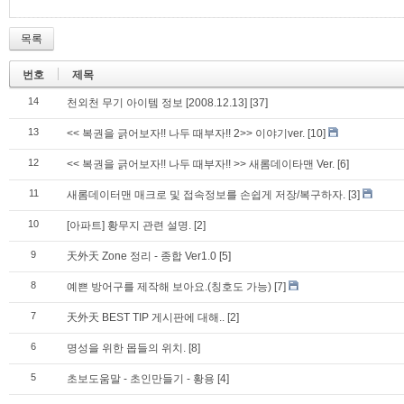
목록
번호
제목
14
천외천 무기 아이템 정보 [2008.12.13]
[37]
13
<< 복권을 긁어보자!! 나두 때부자!! 2>> 이야기ver.
[10]
12
<< 복권을 긁어보자!! 나두 때부자!! >> 새롬데이타맨 Ver.
[6]
11
새롬데이터맨 매크로 및 접속정보를 손쉽게 저장/복구하자.
[3]
10
[아파트] 황무지 관련 설명.
[2]
9
天外天 Zone 정리 - 종합 Ver1.0
[5]
8
예쁜 방어구를 제작해 보아요.(칭호도 가능)
[7]
7
天外天 BEST TIP 게시판에 대해..
[2]
6
명성을 위한 몹들의 위치.
[8]
5
초보도움말 - 초인만들기 - 황용
[4]