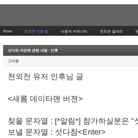
Home
천외천 이용 팁
사용자 커뮤니티
천외천 갤러리
섯다와 자반에 관한 내용 - 인후
그리움
천외천 유저 인후님 글
<새롬 데이타맨 버젼>
찾을 문자열 : [*알림*] 참가하실분은 
보낼 문자열 : 섯다참<Enter>