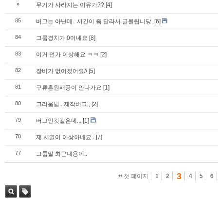
»
무기가 사라지는 이유가??
[4]
85
버그는 아닌데.. 시간이 좀 달라서 글올립니당.
[6]
84
그룹경치가 0이네요
[8]
83
이거 먼가 이상해요 ㅋㅋ
[2]
82
장비가 없어졌어요//
[5]
81
구류혼원패공이 안나가요
[1]
80
그리움님...제작버그;;
[2]
79
버그인것같은데.,.
[1]
78
제 서열이 이상하네요..
[7]
77
그룹말 최근내용이..
3
첫 페이지
1
2
4
5
6
검색
태그