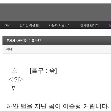
Home
천외천 이용 팁
사용자 커뮤니티
천외천 갤러리
무기가 사라지는 이유가??
리타
△ [출구 : 숲]
◁?▷
∇
하얀 털을 지닌 곰이 어슬렁 거립니다.