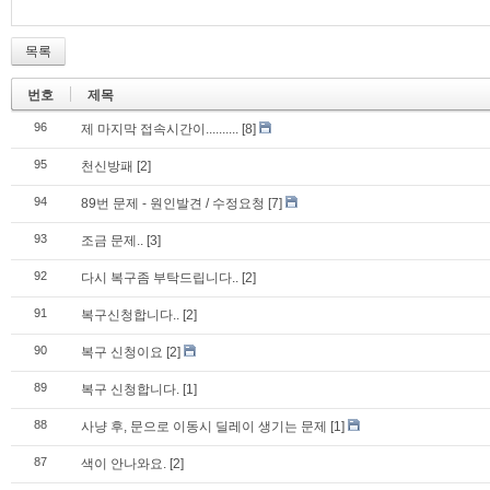
목록
번호
제목
96
제 마지막 접속시간이..........
[8]
95
천신방패
[2]
94
89번 문제 - 원인발견 / 수정요청
[7]
93
조금 문제..
[3]
92
다시 복구좀 부탁드립니다..
[2]
91
복구신청합니다..
[2]
90
복구 신청이요
[2]
89
복구 신청합니다.
[1]
88
사냥 후, 문으로 이동시 딜레이 생기는 문제
[1]
87
색이 안나와요.
[2]