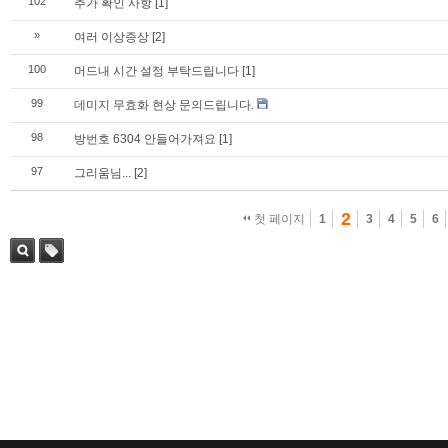
102
추가 확인 사항
[1]
»
여러 이상증상
[2]
100
머드내 시간 설정 부탁드립니다
[1]
99
데미지 무효화 현상 문의드립니다.
98
방번호 6304 안들어가져요
[1]
97
그리움님...
[2]
2
첫 페이지
1
3
4
5
6
검색
태그