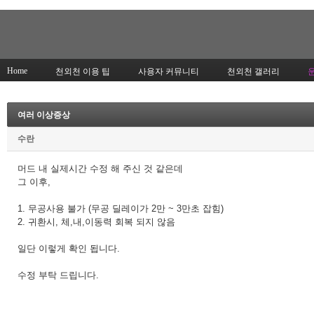
Home
천외천 이용 팁
사용자 커뮤니티
천외천 갤러리
여러 이상증상
수란
머드 내 실제시간 수정 해 주신 것 같은데
그 이후,
1. 무공사용 불가 (무공 딜레이가 2만 ~ 3만초 잡힘)
2. 귀환시, 체,내,이동력 회복 되지 않음
일단 이렇게 확인 됩니다.
수정 부탁 드립니다.