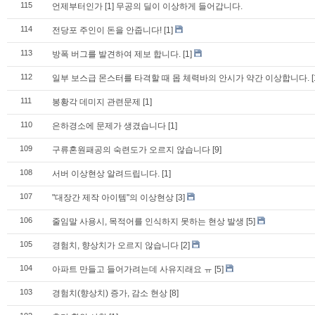
115
언제부터인가 [1] 무공의 딜이 이상하게 들어갑니다.
114
전당포 주인이 돈을 안줍니다!
[1]
113
방폭 버그를 발견하여 제보 합니다.
[1]
112
일부 보스급 몬스터를 타격할 때 몹 체력바의 안시가 약간 이상합니다.
[
111
봉황각 데미지 관련문제
[1]
110
은하경소에 문제가 생겼습니다
[1]
109
구류혼원패공의 숙련도가 오르지 않습니다
[9]
108
서버 이상현상 알려드립니다.
[1]
107
"대장간 제작 아이템"의 이상현상
[3]
106
줄임말 사용시, 목적어를 인식하지 못하는 현상 발생
[5]
105
경험치, 향상치가 오르지 않습니다
[2]
104
아파트 만들고 들어가려는데 사유지래요 ㅠ
[5]
103
경험치(향상치) 증가, 감소 현상
[8]