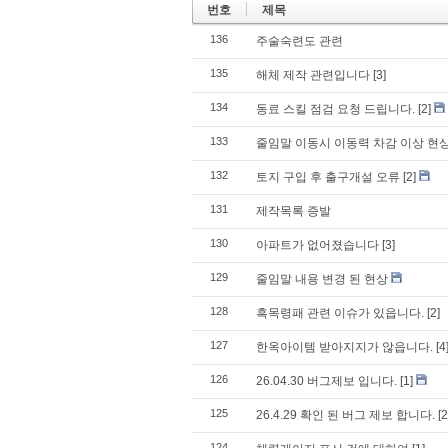
번호
제목
136
주술숙련도 관련
135
해체 제작 관련입니다
[3]
134
동료 스킬 점검 요청 드립니다.
[2]
133
줄임말 이동시 이동력 차감 이상 현
132
토지 구입 후 출구개설 오류
[2]
131
제작목록 증발
130
아파트가 없어졌습니다
[3]
129
줄임말 내용 변경 된 현상
128
흑목령패 관련 이슈가 있읍니다.
[2]
127
한옥아이템 받아지지가 않읍니다.
[4
126
26.04.30 버그제보 입니다.
[1]
125
26.4.29 확인 된 버그 제보 합니다.
[2
124