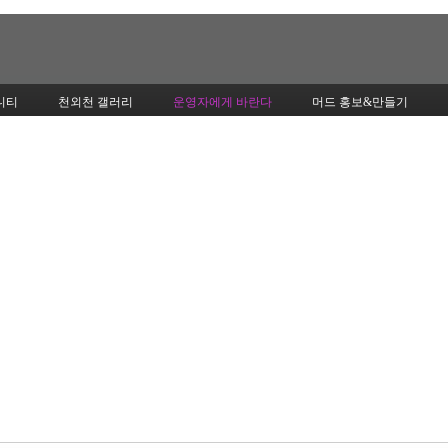
Skip to content
니티
천외천 갤러리
운영자에게 바란다
머드 홍보&만들기