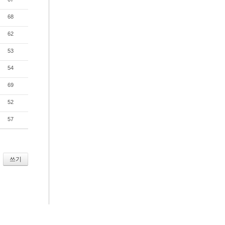
68
62
53
54
69
52
57
쓰기