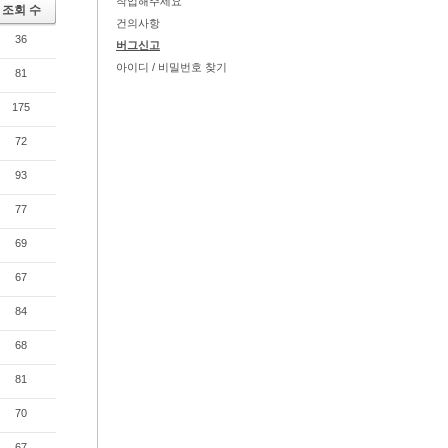
작업해주세요
조회 수
건의사항
36
버그신고
아이디 / 비밀번호 찾기
81
175
72
93
77
69
67
84
68
81
70
67