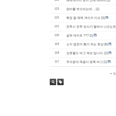
체력게이지 표시 건에 대하여
[1]
123
장비를 벗으라는데 ...
[1]
122
특정 몹 체력 게이지 이슈
[3]
121
전투시 전투 묘사가 짤려서 나오는듯
120
설득 데이트 ???
[1]
119
소지 엽전이 無가 되는 현상
[6]
118
강호월드 버그 제보 입니다.
[2]
117
주석광석 채굴시 방폭 버그
[1]
첫
검색
태그