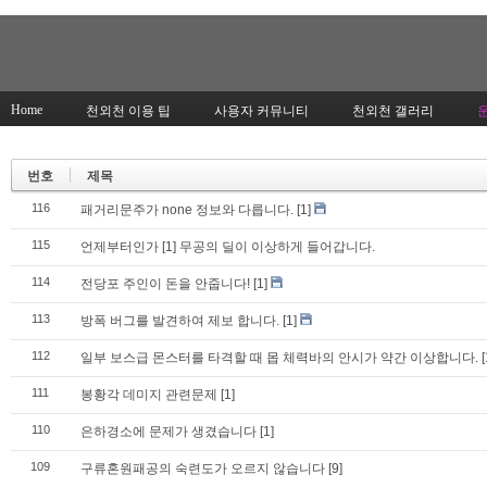
Home
천외천 이용 팁
사용자 커뮤니티
천외천 갤러리
번호
제목
116
패거리문주가 none 정보와 다릅니다.
[1]
115
언제부터인가 [1] 무공의 딜이 이상하게 들어갑니다.
114
전당포 주인이 돈을 안줍니다!
[1]
113
방폭 버그를 발견하여 제보 합니다.
[1]
112
일부 보스급 몬스터를 타격할 때 몹 체력바의 안시가 약간 이상합니다.
[
111
봉황각 데미지 관련문제
[1]
110
은하경소에 문제가 생겼습니다
[1]
109
구류혼원패공의 숙련도가 오르지 않습니다
[9]