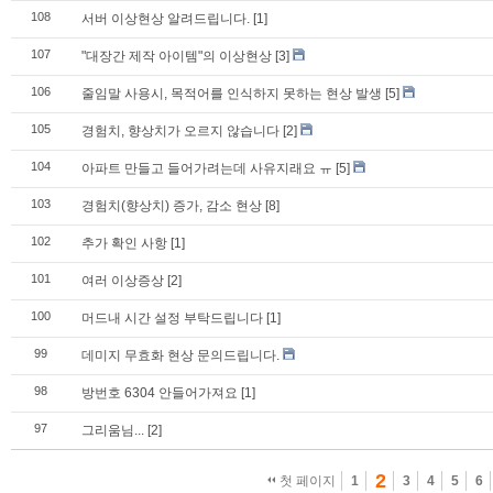
108
서버 이상현상 알려드립니다.
[1]
107
"대장간 제작 아이템"의 이상현상
[3]
106
줄임말 사용시, 목적어를 인식하지 못하는 현상 발생
[5]
105
경험치, 향상치가 오르지 않습니다
[2]
104
아파트 만들고 들어가려는데 사유지래요 ㅠ
[5]
103
경험치(향상치) 증가, 감소 현상
[8]
102
추가 확인 사항
[1]
101
여러 이상증상
[2]
100
머드내 시간 설정 부탁드립니다
[1]
99
데미지 무효화 현상 문의드립니다.
98
방번호 6304 안들어가져요
[1]
97
그리움님...
[2]
2
첫 페이지
1
3
4
5
6