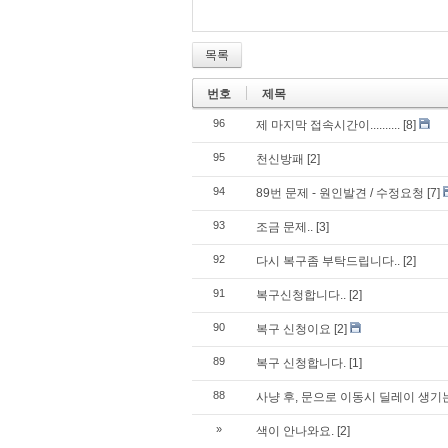
목록
번호
제목
96
제 마지막 접속시간이..........
[8]
95
천신방패
[2]
94
89번 문제 - 원인발견 / 수정요청
[7]
93
조금 문제..
[3]
92
다시 복구좀 부탁드립니다..
[2]
91
복구신청합니다..
[2]
90
복구 신청이요
[2]
89
복구 신청합니다.
[1]
88
사냥 후, 문으로 이동시 딜레이 생기
»
색이 안나와요.
[2]