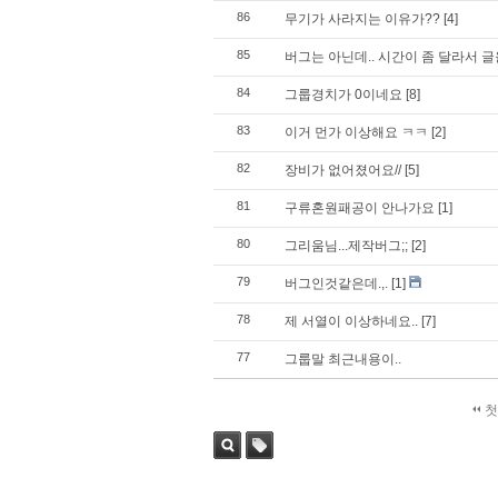
86
무기가 사라지는 이유가??
[4]
85
버그는 아닌데.. 시간이 좀 달라서 
84
그룹경치가 0이네요
[8]
83
이거 먼가 이상해요 ㅋㅋ
[2]
82
장비가 없어졌어요//
[5]
81
구류혼원패공이 안나가요
[1]
80
그리움님...제작버그;;
[2]
79
버그인것같은데.,.
[1]
78
제 서열이 이상하네요..
[7]
77
그룹말 최근내용이..
첫
검색
태그