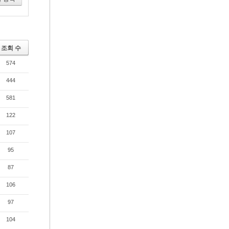
조회 수
574
444
581
122
107
95
87
106
97
104