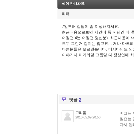
색이 안나와요.
리타
7일부터 잡담이 좀 이상해져서요.
최근내용으로보면 시간이 좀 지난건 다 흑
어떨땐 4분 어떨땐 몇십분) 최근내용이 
모두 그런거 같지는 않고요... 저나 다
다른분들은 모르겠습니다. 머시마님도 안
이야기나 패거리말 그룹말 다 정상인데 
댓글
2
그리움
버그는 
2010.05.09 20:56
필요는 없
다시 원