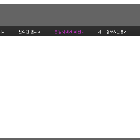
Skip to content
니티
천외천 갤러리
운영자에게 바란다
머드 홍보&만들기