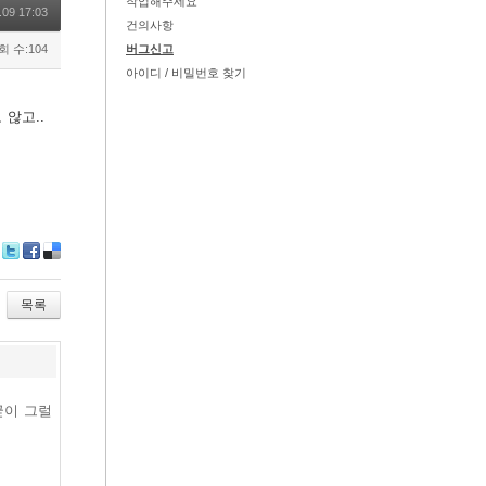
작업해주세요
.09 17:03
건의사항
회 수:104
버그신고
아이디 / 비밀번호 찾기
않고..
Tw
Fa
De
itte
ce
lici
r
bo
ou
목록
ok
s
굳이 그럴