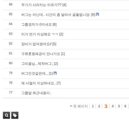
86
무기가 사라지는 이유가??
[4]
85
버그는 아닌데.. 시간이 좀 달라서 글올립니당.
[6]
84
그룹경치가 0이네요
[8]
83
이거 먼가 이상해요 ㅋㅋ
[2]
82
장비가 없어졌어요//
[5]
81
구류혼원패공이 안나가요
[1]
80
그리움님...제작버그;;
[2]
79
버그인것같은데.,.
[1]
78
제 서열이 이상하네요..
[7]
77
그룹말 최근내용이..
3
첫 페이지
1
2
4
5
6
검색
태그