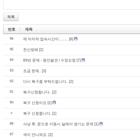
목록
번호
제목
96
제 마지막 접속시간이..........
[8]
95
천신방패
[2]
94
89번 문제 - 원인발견 / 수정요청
[7]
93
조금 문제..
[3]
92
다시 복구좀 부탁드립니다..
[2]
91
복구신청합니다..
[2]
90
복구 신청이요
[2]
»
복구 신청합니다.
[1]
88
사냥 후, 문으로 이동시 딜레이 생기는 문제
[1]
87
색이 안나와요.
[2]