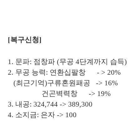
[복구신청]
1. 문파: 점창파 (무공 4단계까지 습득)
2. 무공 능력: 연환십팔창 - > 20%
(최근기억)구류혼원패공 -> 16%
건곤벽력창 -> 19%
3. 내공: 324,744 -> 389,300
4. 소지금: 은자 -> 100