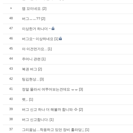
»
맵 꼬이네요.
[2]
48
버그ㅡㅡ??
[2]
47
이상한거 하나더 ~
46
버그요~ 이상하네요
[1]
45
아 이건먼가요...
[1]
44
주머니 관련
[1]
43
복권 버그
[2]
42
팅김현상...
[3]
41
정말 몰라서 여쭈어보는건데요 ㅠㅠ
[3]
40
펫,..
[1]
39
버그 신고 하나 더 해볼까 합니돠 -0-
[2]
38
버그 신고합니다.
[1]
37
그리움님....착용하고 있던 장비 훌라당;;;
[1]