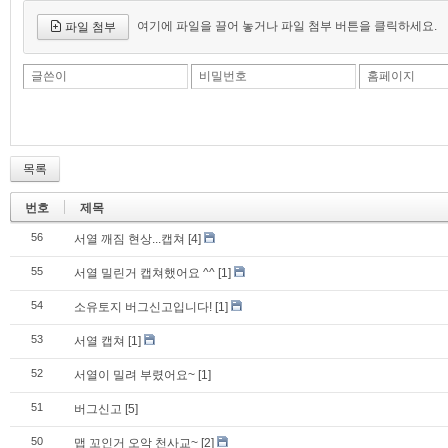
여기에 파일을 끌어 놓거나 파일 첨부 버튼을 클릭하세요.
파일 첨부
글쓴이
비밀번호
홈페이지
목록
번호
제목
56
서열 깨짐 현상...캡쳐
[4]
55
서열 밀린거 캡쳐했어요 ^^
[1]
54
소유토지 버그신고입니다!
[1]
53
서열 캡쳐
[1]
52
서열이 밀려 부렸어요~
[1]
51
버그신고
[5]
50
맵 꼬인거 오악 천사교~
[2]