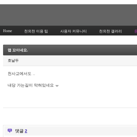
Home
천외천 이용 팁
사용자 커뮤니티
천외천 갤러리
맵 꼬이네요.
호날두
천사교에서도 ..
내당 가는길이 막혀있네요 ㅠ
댓글
2