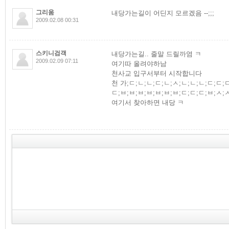
그리움
내당가는길이 어딘지 모르겠음 --;;;
2009.02.08 00:31
스키니검객
내당가는길.. 줄말 드릴까염 ㅋ
2009.02.09 07:11
여기따 올려야하남
천사교 입구서부터 시작합니다
천 가;ㄷ;ㄴ;ㄴ;ㄷ;ㄴ;ㅅ;ㄴ;ㄴ;ㄴ;ㄷ;ㄷ;ㄷ
ㄷ;ㅂ;ㅂ;ㅂ;ㅂ;ㅂ;ㅂ;ㅂ;ㄷ;ㄷ;ㄷ;ㅂ;ㅅ;
여기서 찾아하면 내당 ㅋ