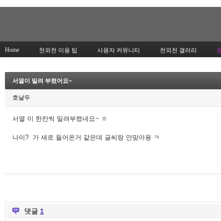
Home
천외천 이용 팁
사용자 커뮤니티
천외천 갤러리
서열이 밀려 부렸어요~
호날두
서열 이 한칸씩 밀려부렸네요~ ㅎ
나이? 가 새로 들어온거 같은데 글씨랑 안맞아용 ㅋ
댓글
1