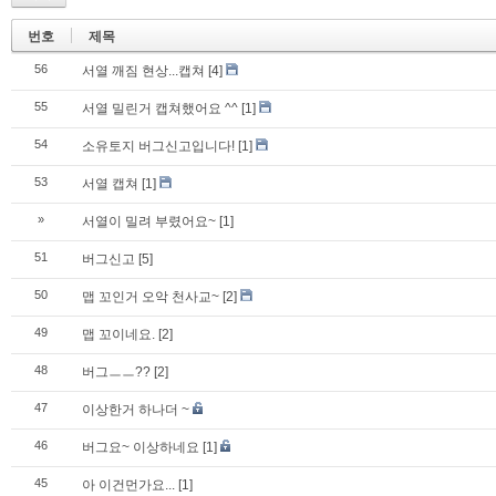
번호
제목
56
서열 깨짐 현상...캡쳐
[4]
55
서열 밀린거 캡쳐했어요 ^^
[1]
54
소유토지 버그신고입니다!
[1]
53
서열 캡쳐
[1]
»
서열이 밀려 부렸어요~
[1]
51
버그신고
[5]
50
맵 꼬인거 오악 천사교~
[2]
49
맵 꼬이네요.
[2]
48
버그ㅡㅡ??
[2]
47
이상한거 하나더 ~
46
버그요~ 이상하네요
[1]
45
아 이건먼가요...
[1]