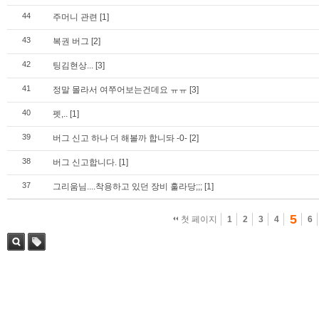
44
주머니 관련
[1]
43
복권 버그
[2]
42
팅김현상...
[3]
41
정말 몰라서 여쭈어보는건데요 ㅠㅠ
[3]
40
펫,..
[1]
39
버그 신고 하나 더 해볼까 합니돠 -0-
[2]
38
버그 신고합니다.
[1]
37
그리움님....착용하고 있던 장비 훌라당;;;
[1]
5
첫 페이지
1
2
3
4
6
검색
태그