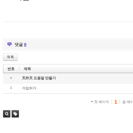
댓글
0
목록
번호
제목
»
天外天 도움말 만들기
1
가입허가
1
첫 페이지
끝 페
검색
태그