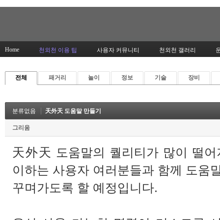
Home
천외천 이용 팁
사용자 커뮤니티
천외천 갤러리
전체
패거리
놀이
정보
기술
장비
분류없음
天外天 도움말 만들기
그리움
天外天 도움말의 퀄리티가 많이 떨어
이하는 사용자 여러분들과 함께 도움
꾸며가도록 할 예정입니다.