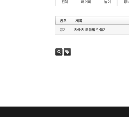
전체
패거리
놀이
정
번호
제목
공지
天外天 도움말 만들기
검색
태그