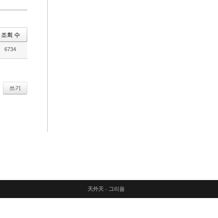
조회 수
6734
쓰기
天外天 - 그리움