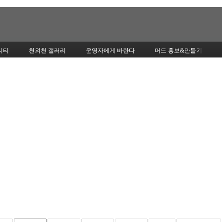
Skip to content
니티
천외천 갤러리
운영자에게 바란다
머드 홍보&만들기