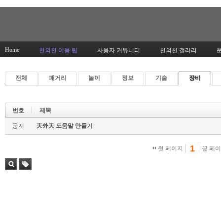
Home
천외천 이용 팁
사용자 커뮤니티
천외천 갤러리
전체
패거리
놀이
정보
기술
장비
번호
제목
공지
天外天 도움말 만들기
1
첫 페이지
끝 페
검색
태그