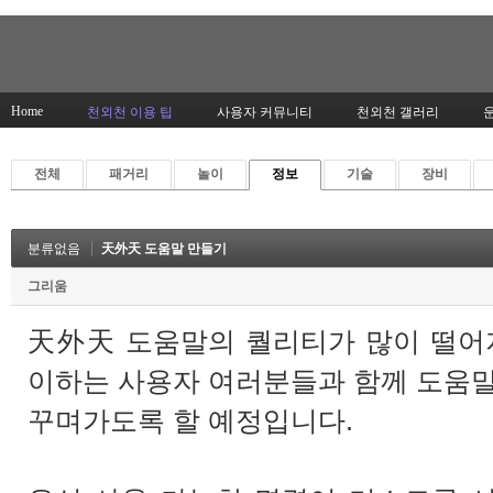
Home
천외천 이용 팁
사용자 커뮤니티
천외천 갤러리
전체
패거리
놀이
정보
기술
장비
분류없음
天外天 도움말 만들기
그리움
天外天 도움말의 퀄리티가 많이 떨어
이하는 사용자 여러분들과 함께 도움
꾸며가도록 할 예정입니다.