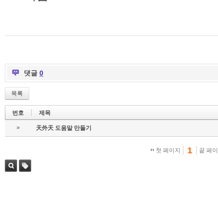
댓글
0
목록
번호
제목
»
天外天 도움말 만들기
1
첫 페이지
끝 페
검색
태그