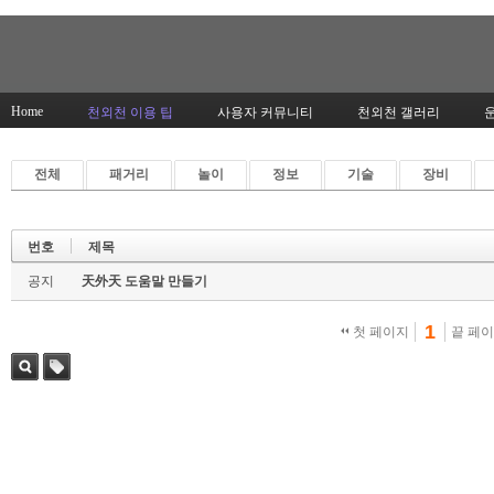
Home
천외천 이용 팁
사용자 커뮤니티
천외천 갤러리
전체
패거리
놀이
정보
기술
장비
번호
제목
공지
天外天 도움말 만들기
1
첫 페이지
끝 페
검색
태그