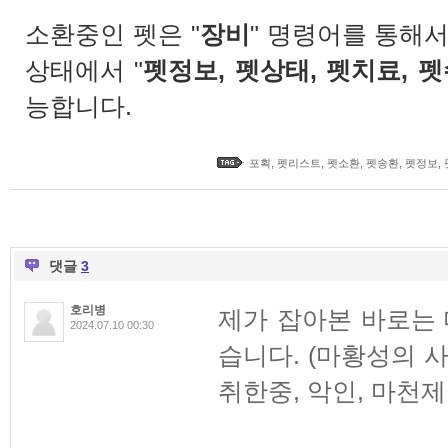
소환중인 펫은 "
장비
" 명령어를 통해
상태에서 "
펫정보, 펫상태, 펫치료, 
능합니다.
포획
,
펫리스트
,
펫소환
,
펫송환
,
펫정보
,
댓글
3
호리병
제가 잡아본 바로는
2024.07.10 00:30
습니다. (마황성의 
취한중, 악인, 마천제