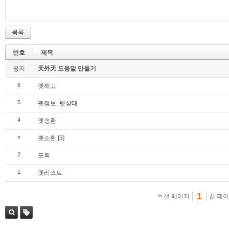
목록
번호
제목
공지
天外天 도움말 만들기
6
펫해고
5
펫정보, 펫상태
4
펫송환
»
펫소환
[3]
2
포획
1
펫리스트
1
첫 페이지
끝 페
검색
태그