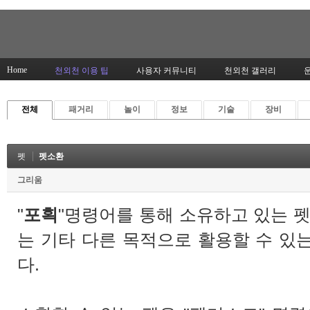
Home
천외천 이용 팁
사용자 커뮤니티
천외천 갤러리
전체
패거리
놀이
정보
기술
장비
펫
펫소환
그리움
"
포획
"명령어를 통해 소유하고 있는 
는 기타 다른 목적으로 활용할 수 있
다.