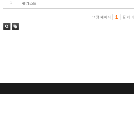
1
펫리스트
1
첫 페이지
끝 페
검색
태그