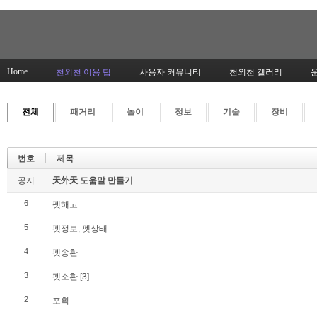
Home
천외천 이용 팁
사용자 커뮤니티
천외천 갤러리
전체
패거리
놀이
정보
기술
장비
번호
제목
공지
天外天 도움말 만들기
6
펫해고
5
펫정보, 펫상태
4
펫송환
3
펫소환
[3]
2
포획