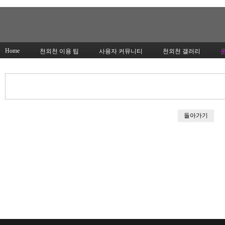
Home
천외천 이용 팁
사용자 커뮤니티
천외천 갤러리
돌아가기