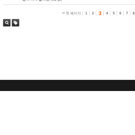
3
첫 페이지
1
2
4
5
6
7
8
검색
태그