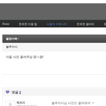
Home
천외천 이용 팁
사용자 커뮤니티
천외천 갤러리
불량아빠~
블루아사
아들 사진 올려주삼 @ㅅ@/
댓글
2
헤츠리
블루아사님 사진도 올려줘여 ㅋ