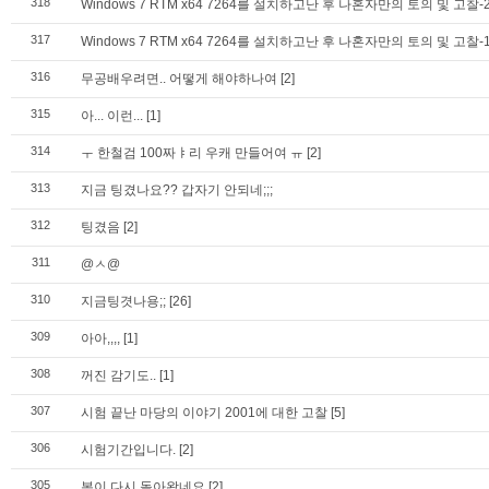
318
Windows 7 RTM x64 7264를 설치하고난 후 나혼자만의 토의 및 고찰-
317
Windows 7 RTM x64 7264를 설치하고난 후 나혼자만의 토의 및 고찰-
316
무공배우려면.. 어떻게 해야하나여
[2]
315
아... 이런...
[1]
314
ㅜ 한철검 100짜ㅑ리 우캐 만들어여 ㅠ
[2]
313
지금 팅겼나요?? 갑자기 안되네;;;
312
팅겼음
[2]
311
@ㅅ@
310
지금팅겻나용;;
[26]
309
아아,,,,
[1]
308
꺼진 감기도..
[1]
307
시험 끝난 마당의 이야기 2001에 대한 고찰
[5]
306
시험기간입니다.
[2]
305
봄이 다시 돌아왔네요
[2]