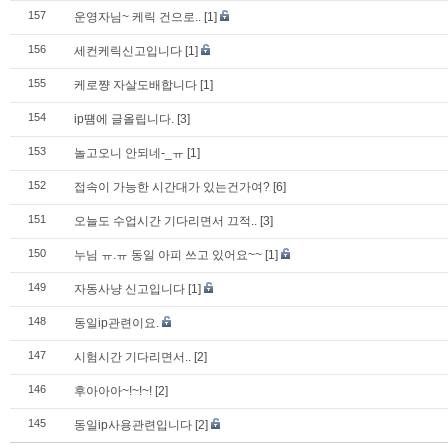
157
운영자님~ 케릭 건으로..
[1]
156
세컨케릭신고입니다
[1]
155
케로쨩 자살도배합니다
[1]
154
ip떔에 글올립니다.
[3]
153
놀고오니 안되네-_ㅠ
[1]
152
접속이 가능한 시간대가 있는건가여?
[6]
151
오늘도 수업시간 기다리면서 끄적..
[3]
150
누님 ㅠ.ㅠ 동일 아피 쓰고 있어요~~
[1]
149
자동사냥 신고입니다
[1]
148
동일ip관련이요.
147
시험시간 기다리면서..
[2]
146
후아아아~!~!~!
[2]
145
동일ip사용관련입니다
[2]