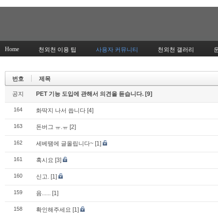
Home
천외천 이용 팁
사용자 커뮤니티
천외천 갤러리
번호
제목
공지
PET 기능 도입에 관해서 의견을 듣습니다.
[9]
164
화딱지 나서 씁니다
[4]
163
돈버그 ㅠ.ㅠ
[2]
162
세베땜에 글올립니다~
[1]
161
혹시요
[3]
160
신고.
[1]
159
음......
[1]
158
확인해주세요
[1]