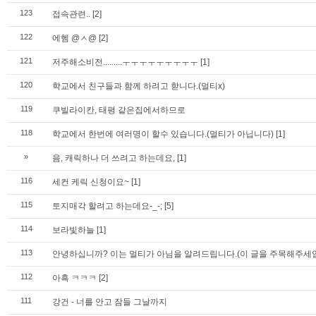
123
접속관련..
[2]
122
에헴 @ㅅ@
[2]
121
저주해소비전.........ㅜㅜㅜㅜㅜㅜㅜㅜㅜ
[1]
120
학교에서 친구들과 함께 하려고 핟니다.(멀티x)
119
쿠빌라이칸, 태평 같은집에서하므로
118
학교에서 한번에 여러명이 할수 있습니다.(멀티가 아닙니다)
[1]
»
음, 캐릭하나 더 쓰려고 하는데요,
[1]
116
세컨 케릭 신청이요~
[1]
115
토지매각 할려고 하는데요-_-;
[5]
114
보라빛하늘
[1]
113
안녕하십니까? 이는 멀티가 아님을 알려드립니다.(이 글을 주목해주세엽
112
아흑 ㅋㅋㅋ
[2]
111
강건 - 너를 안고 잠들 그날까지