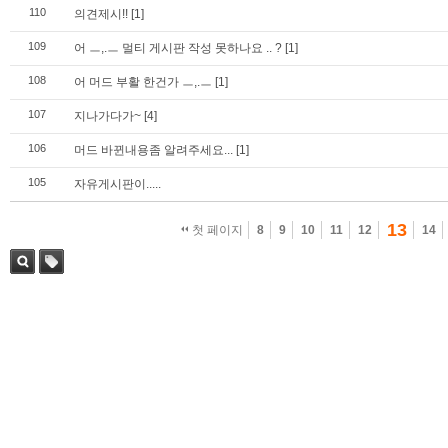
110
의견제시!!
[1]
109
어 ㅡ,.ㅡ 멀티 게시판 작성 못하나요 .. ?
[1]
108
어 머드 부활 한건가 ㅡ,.ㅡ
[1]
107
지나가다가~
[4]
106
머드 바뀐내용좀 알려주세요...
[1]
105
자유게시판이.....
13
첫 페이지
8
9
10
11
12
14
검색
태그