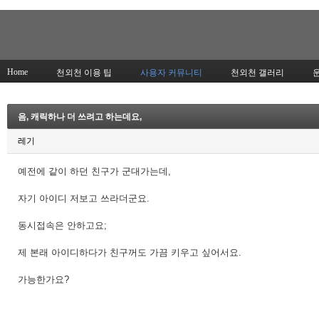
Home
천외천 이용 팁
사용자 커뮤니티
천외천 갤러리
음, 캐릭하나 더 쓰려고 하는데요,
레기
예전에 같이 하던 친구가 군대가는데,
자기 아이디 저보고 쓰라더군요.
동시접속은 안하고요;
제 본래 아이디하다가 친구꺼도 가끔 키우고 싶어서요.
가능한가요?