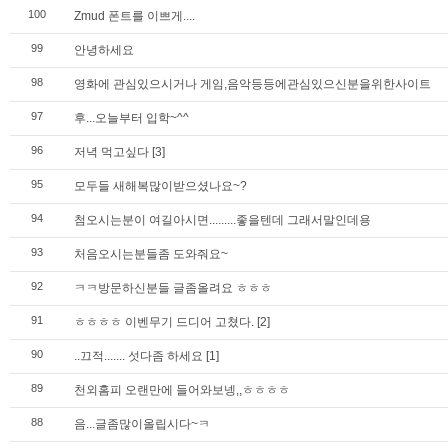
100
Zmud 폰트를 이쁘게....
99
안녕하세요
98
영화에 관심있으시거나 게임,음악등등에관심있으신분을위한사이트
97
후...오늘부터 입학~^^
96
저녁 먹고싶다
[3]
95
모두들 새해복많이받으셨나요~?
94
첨오시는분이 여길아시면.........좋을텐데 그래서말인데용
93
처음오시는분들좀 도와줘요~
92
ㅋㅋ방문하신분들 글좀올려요 ㅎㅎㅎ
91
ㅎㅎㅎㅎ 이벤무기 드디어 고쳤다.
[2]
90
..끄적....... 섯다좀 하세요
[1]
89
천외홈피 오랜만에 들어와보넹,,ㅎㅎㅎㅎ
88
음...글좀많이올립시다~ㅋ