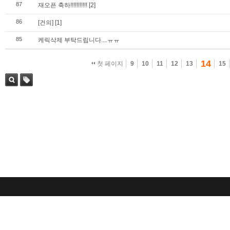
87
재오픈 축하!!!!!!!!!!!
[2]
86
[건의]
[1]
85
케릭삭제 부탁드립니다....ㅠㅠ
14
첫 페이지
9
10
11
12
13
15
검색
태그