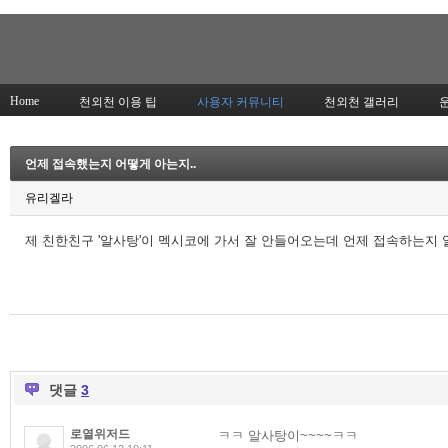
Home
천외천 이용 팁
사용자 커뮤니티
천외천 갤러리
언제 접속했는지 어떻게 아는지..
유리겔라
제 친한친구 '알사탕'이 멕시코에 가서 잘 안들어오는데 언제 접속하는지
댓글
3
로열위저드
ㅋㅋ 알사탕이~~~~ㅋㅋ