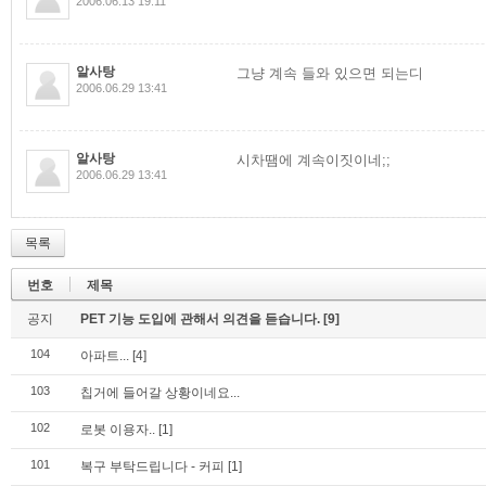
2006.06.13 19:11
알사탕
그냥 계속 들와 있으면 되는디
2006.06.29 13:41
알사탕
시차땜에 계속이짓이네;;
2006.06.29 13:41
목록
번호
제목
공지
PET 기능 도입에 관해서 의견을 듣습니다.
[9]
104
아파트...
[4]
103
칩거에 들어갈 상황이네요...
102
로봇 이용자..
[1]
101
복구 부탁드립니다 - 커피
[1]