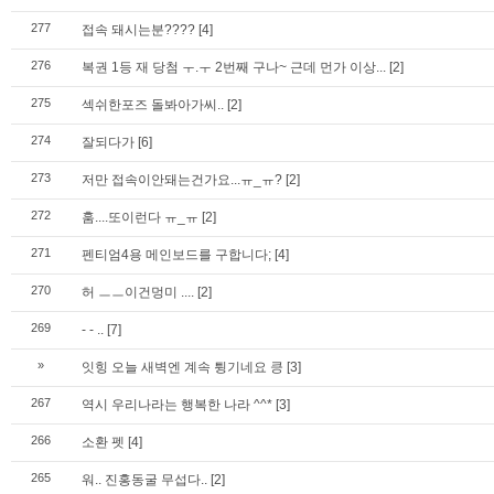
277
접속 돼시는분????
[4]
276
복권 1등 재 당첨 ㅜ.ㅜ 2번째 구나~ 근데 먼가 이상...
[2]
275
섹쉬한포즈 돌봐아가씨..
[2]
274
잘되다가
[6]
273
저만 접속이안돼는건가요...ㅠ_ㅠ?
[2]
272
훔....또이런다 ㅠ_ㅠ
[2]
271
펜티엄4용 메인보드를 구합니다;
[4]
270
허 ㅡㅡ이건멍미 ....
[2]
269
- - ..
[7]
»
잇힝 오늘 새벽엔 계속 튕기네요 킁
[3]
267
역시 우리나라는 행복한 나라 ^^*
[3]
266
소환 펫
[4]
265
워.. 진홍동굴 무섭다..
[2]