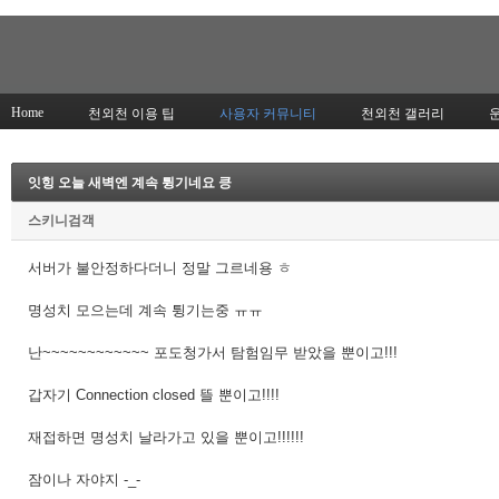
Home
천외천 이용 팁
사용자 커뮤니티
천외천 갤러리
잇힝 오늘 새벽엔 계속 튕기네요 킁
스키니검객
서버가 불안정하다더니 정말 그르네용 ㅎ
명성치 모으는데 계속 튕기는중 ㅠㅠ
난~~~~~~~~~~~~ 포도청가서 탐험임무 받았을 뿐이고!!!
갑자기 Connection closed 뜰 뿐이고!!!!
재접하면 명성치 날라가고 있을 뿐이고!!!!!!
잠이나 자야지 -_-