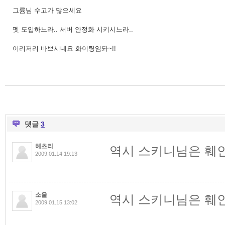
그륨님 수고가 많으세요
펫 도입하느라.. 서버 안정화 시키시느라..
이리저리 바쁘시네요 화이팅임돠~!!
댓글
3
헤츠리
역시 스키니님은 훼인
2009.01.14 19:13
소울
역시 스키니님은 훼인
2009.01.15 13:02