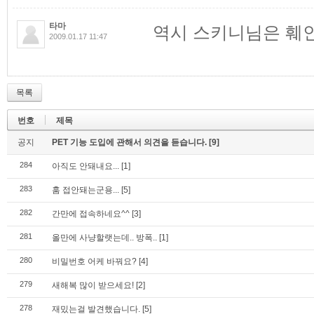
타마
역시 스키니님은 훼인
2009.01.17 11:47
목록
번호
제목
공지
PET 기능 도입에 관해서 의견을 듣습니다.
[9]
284
아직도 안돼내요...
[1]
283
훔 접안돼는군용...
[5]
282
간만에 접속하네요^^
[3]
281
올만에 사냥할랫는데.. 방폭..
[1]
280
비밀번호 어케 바꿔요?
[4]
279
새해복 많이 받으세요!
[2]
278
재밌는걸 발견했습니다.
[5]