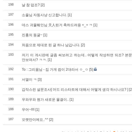
198
날 참 덥조?
[2]
197
소울님 자동사냥 신고합니다.
[1]
196
데스 괴물훼인님 天人된거 축하드려용 +_+ ㅋ
[1]
195
진홍의 동굴~
[1]
194
처음으로 제대로 된 글 하나 남깁니다.
[2]
193
저기 이 게시판에 글좀 써보려고 하는데.. 어떻게 작성하면 되조? 
안보여서? ㅋㅋ.
[1]
192
To : 그리움님 - 집 가게 컴이 2대라서 ㅇ_ㅇ
[5]
191
서열이 ㅋ
[3]
190
갑작스런 설문조사[ 머드 리스타트에 대해서 어떻게 생각 하시나요? ]
[2
189
우와우와 뭔가 새로운 물결이..
[1]
188
우어~!!!!
[1]
187
오랫만이에요..^^
[2]