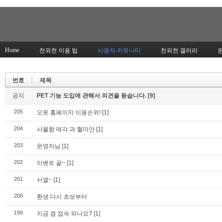
Home
천외천 이용 팁
사용자 커뮤니티
천외천 갤러리
번호
제목
공지
PET 기능 도입에 관해서 의견을 듣습니다.
[9]
205
오옷 홈페이지 이용순위!
[1]
204
사물함 매각 과 혈마안
[1]
203
운영자님
[1]
202
이벤트 끝~
[1]
201
서열~
[1]
200
환생 다시 초보부터
199
지금 겜 접속 되나요?
[1]