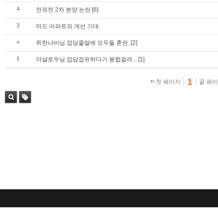
4
천외천 2차 분양 논란
[6]
3
머드 아파트의 개선 기대.
»
취한나비님 잡담줄말에 모두들 혼란.
[2]
1
마샬로우님 잡담접유하다가 봉합걸려...
[1]
1
첫 페이지
끝 페
검색
태그