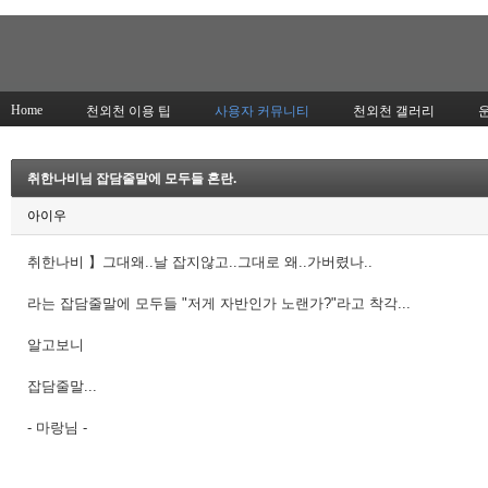
Home
천외천 이용 팁
사용자 커뮤니티
천외천 갤러리
취한나비님 잡담줄말에 모두들 혼란.
아이우
취한나비 】그대왜..날 잡지않고..그대로 왜..가버렸나..
라는 잡담줄말에 모두들 "저게 자반인가 노랜가?"라고 착각...
알고보니
잡담줄말...
- 마랑님 -