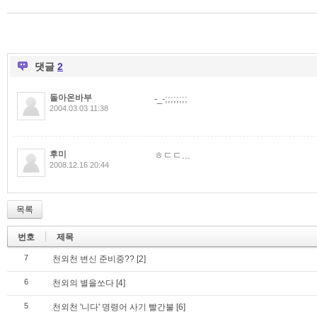
댓글
2
돌아온바부
-_-;;;;;;;;
2004.03.03 11:38
후미
ㅎㄷㄷ...
2008.12.16 20:44
목록
번호
제목
7
천외천 변신 준비중??
[2]
6
천외의 별을쏘다
[4]
5
천외천 '니다' 명령어 사기 빨간불
[6]