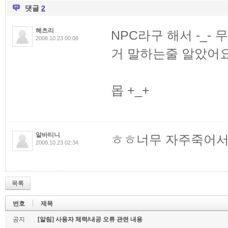
댓글
2
헤츠리
NPC라구 해서 -_
2008.10.23 00:08
거 말하는줄 알았어요
몹 +_+
알바티니
ㅎㅎ너무 자주죽어서
2008.10.23 02:34
목록
번호
제목
공지
[알림] 사용자 체력/내공 오류 관련 내용