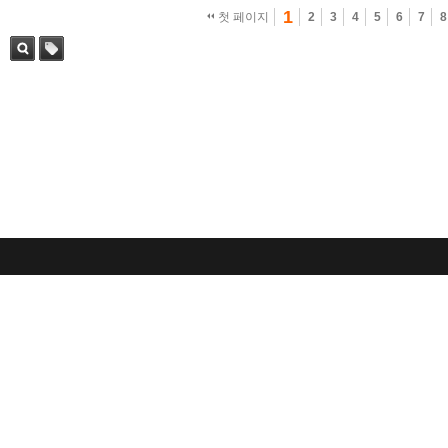
1
첫 페이지
2
3
4
5
6
7
8
검색
태그