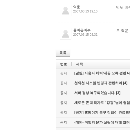
역운
밤낮 바
2007.03.13 19:16
돌아온바부
오 역운
2007.03.15 03:31
목록
번호
제목
공지
[알림] 사용자 체력/내공 오류 관련 
공지
천외천 시스템 변경과 관련하여
[4]
공지
서버 정상 복구되었습니다.
[3]
공지
새로운 존 제작자로 "강갱"님이 영
공지
[공지] 홈페이지 복구 작업이 완료되
공지
-폐인- 직업의 문파 설립에 대해 알