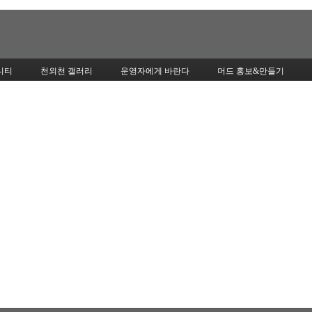
Skip to content
니티
천외천 갤러리
운영자에게 바란다
머드 홍보&만들기