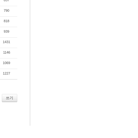
837
790
818
939
1431
1146
1069
1227
쓰기