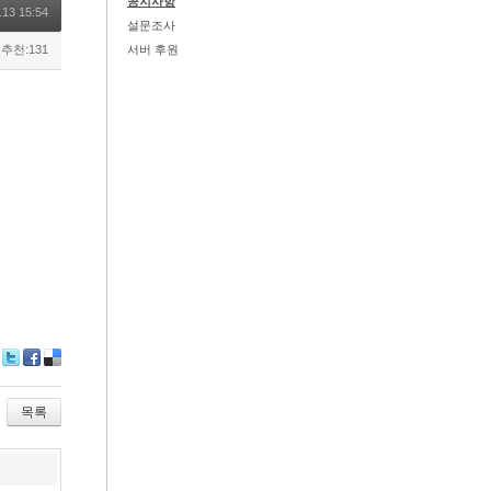
공지사항
.13 15:54
설문조사
추천:131
서버 후원
Tw
Fa
De
itte
ce
lici
r
bo
ou
목록
ok
s