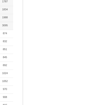
1787
1834
1988
3095
874
832
851
845
892
1024
1052
970
908