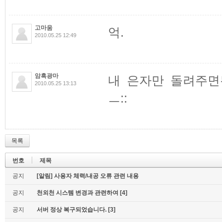
고마움
억.
2010.05.25 12:49
암흑광마
내 은자만 돌려주면
2010.05.25 13:13
ㅡ::
목록
번호
제목
공지
[알림] 사용자 체력/내공 오류 관련 내용
공지
천외천 시스템 변경과 관련하여
[4]
공지
서버 정상 복구되었습니다.
[3]