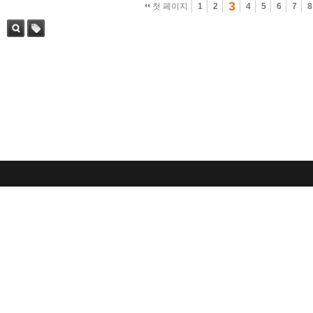
3
첫 페이지
1
2
4
5
6
7
8
검색
태그