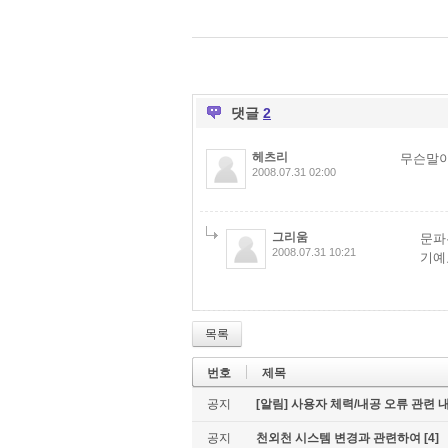
댓글
2
헤츠리
무슨말이
2008.07.31 02:00
그리움
문파
2008.07.31 10:21
기예
목록
번호
제목
공지
[알림] 사용자 체력/내공 오류 관련 
공지
천외천 시스템 변경과 관련하여
[4]