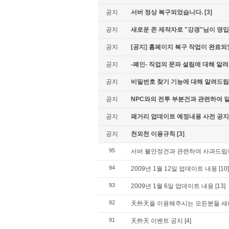
공지
서버 정상 복구되었습니다.
[3]
공지
새로운 존 제작자로 "강갱"님이 영
공지
[공지] 홈페이지 복구 작업이 완료되
공지
-폐인- 직업의 문파 설립에 대해 알
공지
비밀번호 찾기 기능에 대해 알려드립
공지
NPC와의 전투 부분건과 관련하여 
공지
패거리 업데이트 예정내용 사전 공지
공지
천외천 이용규칙
[3]
95
서버 불안정건과 관련하여 사과드립
94
2009년 1월 12일 업데이트 내용
[10]
93
2009년 1월 6일 업데이트 내용
[13]
92
天外天을 이용해주시는 모든분들 새해
91
天外天 이벤트 공지
[4]