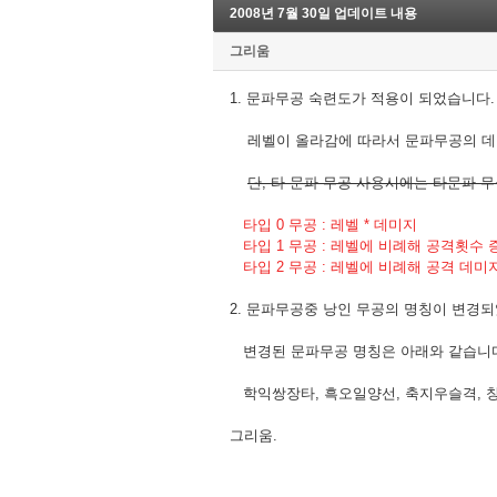
2008년 7월 30일 업데이트 내용
그리움
1. 문파무공 숙련도가 적용이 되었습니다.
레벨이 올라감에 따라서 문파무공의 데
단, 타 문파 무공 사용시에는 타문파 
타입 0 무공 : 레벨 * 데미지
타입 1 무공 : 레벨에 비례해 공격횟수 
타입 2 무공 : 레벨에 비례해 공격 데미
2. 문파무공중 낭인 무공의 명칭이 변경
변경된 문파무공 명칭은 아래와 같습니
학익쌍장타, 흑오일양선, 축지우슬격, 
그리움.