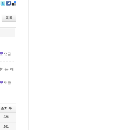
Tw
Fa
De
itte
ce
lici
r
bo
ou
목록
ok
s
댓글
었다는 얘
댓글
조회 수
226
261