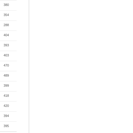
380
354
288
404
393
403
470
489
399
418
420
394
395