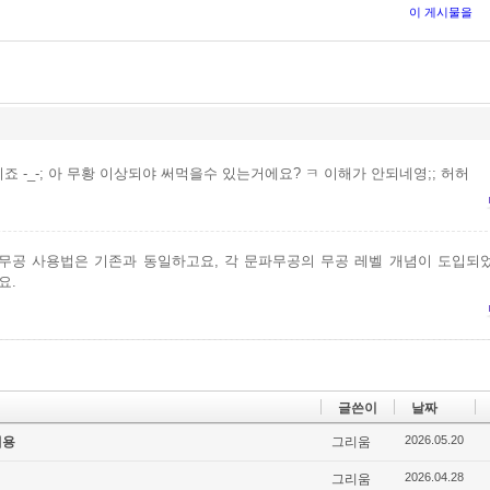
이 게시물을
죠 -_-; 아 무황 이상되야 써먹을수 있는거에요? ㅋ 이해가 안되네영;; 허허
무공 사용법은 기존과 동일하고요, 각 문파무공의 무공 레벨 개념이 도입되
요.
글쓴이
날짜
2026.05.20
내용
그리움
2026.04.28
그리움