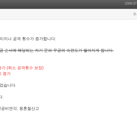
2008.07
조
미지나 공격 횟수가 증가합니다.
무공 순서에 해당되는 자기 문파 무공의 숙련도가 떨어지게 됩니다.
증가 (최소 공격횟수 보장)
지 증가
되었습니다.
다.
창궁비연각, 웅혼철산고