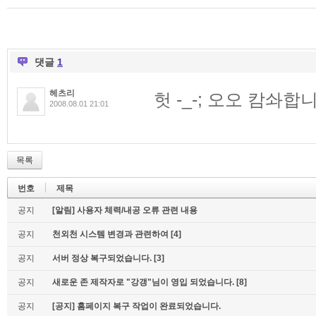
댓글
1
헤츠리
헛 -_-; 오오 캄솨
2008.08.01 21:01
목록
번호
제목
공지
[알림] 사용자 체력/내공 오류 관련 내용
공지
천외천 시스템 변경과 관련하여
[4]
공지
서버 정상 복구되었습니다.
[3]
공지
새로운 존 제작자로 "강갱"님이 영입 되었습니다.
[8]
공지
[공지] 홈페이지 복구 작업이 완료되었습니다.