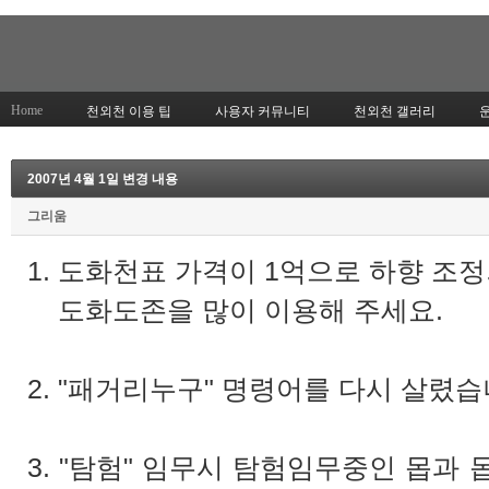
Home
천외천 이용 팁
사용자 커뮤니티
천외천 갤러리
2007년 4월 1일 변경 내용
그리움
1. 도화천표 가격이 1억으로 하향 조
도화도존을 많이 이용해 주세요.
2. "패거리누구" 명령어를 다시 살렸습
3. "탐험" 임무시 탐험임무중인 몹과 