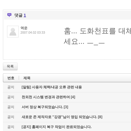
댓글
1
역운
훔... 도화천표를 
2007.04.02 03:33
세요... ㅡ_ㅡ
목록
번호
제목
공지
[알림] 사용자 체력/내공 오류 관련 내용
공지
천외천 시스템 변경과 관련하여
[4]
공지
서버 정상 복구되었습니다.
[3]
공지
새로운 존 제작자로 "강갱"님이 영입 되었습니다.
[8]
공지
[공지] 홈페이지 복구 작업이 완료되었습니다.