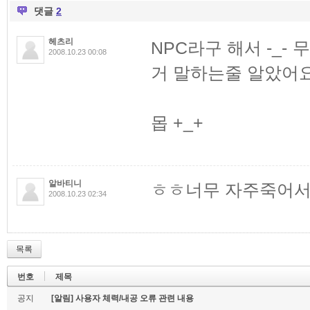
댓글
2
헤츠리
NPC라구 해서 -_
2008.10.23 00:08
거 말하는줄 알았어요
몹 +_+
알바티니
ㅎㅎ너무 자주죽어서
2008.10.23 02:34
목록
번호
제목
공지
[알림] 사용자 체력/내공 오류 관련 내용