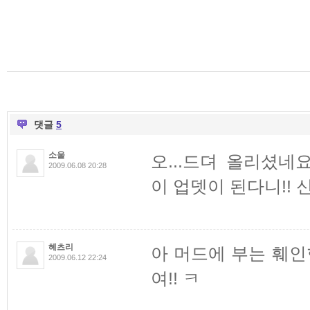
댓글
5
소울
오...드뎌 올리셨네
2009.06.08 20:28
이 업뎃이 된다니!! 
헤츠리
아 머드에 부는 훼인
2009.06.12 22:24
여!! ㅋ