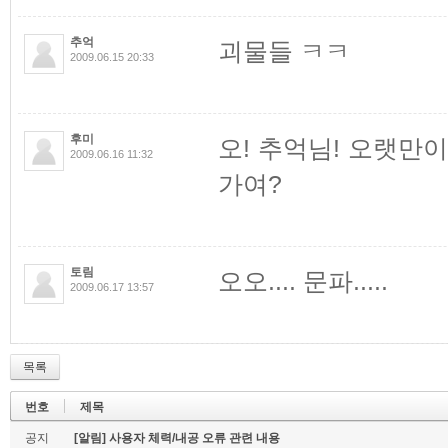
추억
괴물들 ㅋㅋ
2009.06.15 20:33
후미
오! 추억님! 오랫만
2009.06.16 11:32
가여?
토림
오오.... 문파.....
2009.06.17 13:57
목록
번호
제목
공지
[알림] 사용자 체력/내공 오류 관련 내용