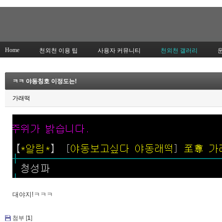
Home
천외천 이용 팁
사용자 커뮤니티
천외천 갤러리
ㅋㅋ 야동칭호 이정도는!
가래떡
대야지!ㅋㅋㅋ
첨부 [
1
]