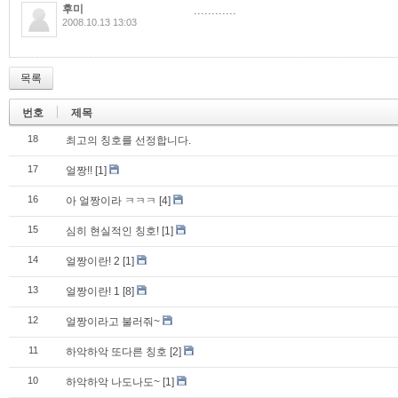
후미
............
2008.10.13 13:03
목록
번호
제목
18
최고의 칭호를 선정합니다.
17
얼짱!!
[1]
16
아 얼짱이라 ㅋㅋㅋ
[4]
15
심히 현실적인 칭호!
[1]
14
얼짱이란! 2
[1]
13
얼짱이란! 1
[8]
12
얼짱이라고 불러줘~
11
하악하악 또다른 칭호
[2]
10
하악하악 나도나도~
[1]