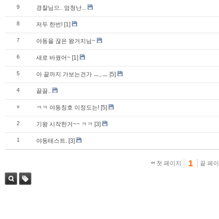
9
경찰님으.. 엄청난...
8
저두 한번!
[1]
7
야동을 끊은 왕거지님~
6
새로 바꿨어~
[1]
5
아 끝까지 가보는건가 ㅡ,.ㅡ
[5]
4
끌끌..
»
ㅋㅋ 야동칭호 이정도는!
[5]
2
기왕 시작한거~~ ㅋㅋ
[3]
1
야동테스트.
[3]
1
첫 페이지
끝 페
검색
태그