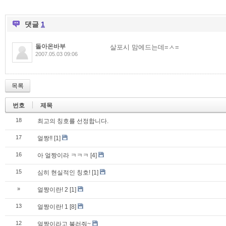
댓글
1
돌아온바부
살포시 맘에드는데=ㅅ=
2007.05.03 09:06
목록
번호
제목
18
최고의 칭호를 선정합니다.
17
얼짱!!
[1]
16
아 얼짱이라 ㅋㅋㅋ
[4]
15
심히 현실적인 칭호!
[1]
»
얼짱이란! 2
[1]
13
얼짱이란! 1
[8]
12
얼짱이라고 불러줘~