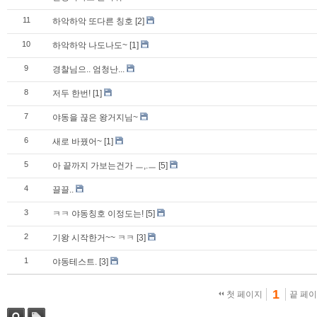
11
하악하악 또다른 칭호
[2]
10
하악하악 나도나도~
[1]
9
경찰님으.. 엄청난...
8
저두 한번!
[1]
7
야동을 끊은 왕거지님~
6
새로 바꿨어~
[1]
5
아 끝까지 가보는건가 ㅡ,.ㅡ
[5]
4
끌끌..
3
ㅋㅋ 야동칭호 이정도는!
[5]
2
기왕 시작한거~~ ㅋㅋ
[3]
1
야동테스트.
[3]
1
첫 페이지
끝 페