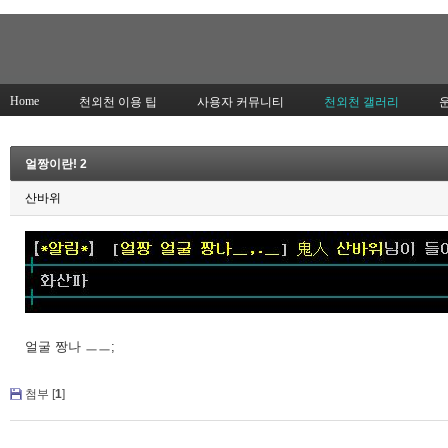
Home
천외천 이용 팁
사용자 커뮤니티
천외천 갤러리
얼짱이란! 2
산바위
얼굴 짱나 ㅡㅡ;
첨부 [
1
]