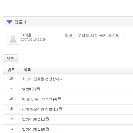
댓글
1
그리움
짱구는 우리집 시청 금지 프로임 --;
2007.05.10 19:39
목록
번호
제목
18
최고의 칭호를 선정합니다.
»
얼짱!!
[1]
16
아 얼짱이라 ㅋㅋㅋ
[4]
15
심히 현실적인 칭호!
[1]
14
얼짱이란! 2
[1]
13
얼짱이란! 1
[8]