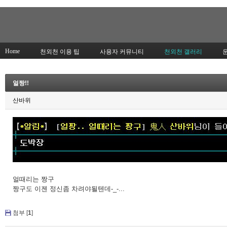
Home
천외천 이용 팁
사용자 커뮤니티
천외천 갤러리
얼짱!!
산바위
얼때리는 짱구
짱구도 이젠 정신좀 차려야될텐데-_-...
첨부 [
1
]