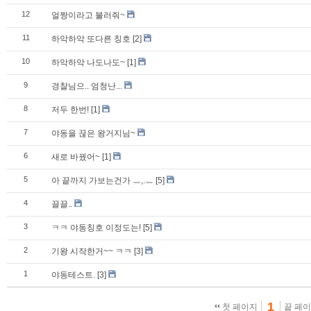
12
얼짱이라고 불러줘~
11
하악하악 또다른 칭호
[2]
10
하악하악 나도나도~
[1]
9
경찰님으.. 엄청난...
8
저두 한번!
[1]
7
야동을 끊은 왕거지님~
6
새로 바꿨어~
[1]
5
아 끝까지 가보는건가 ㅡ,.ㅡ
[5]
4
끌끌..
3
ㅋㅋ 야동칭호 이정도는!
[5]
2
기왕 시작한거~~ ㅋㅋ
[3]
1
야동테스트.
[3]
1
첫 페이지
끝 페