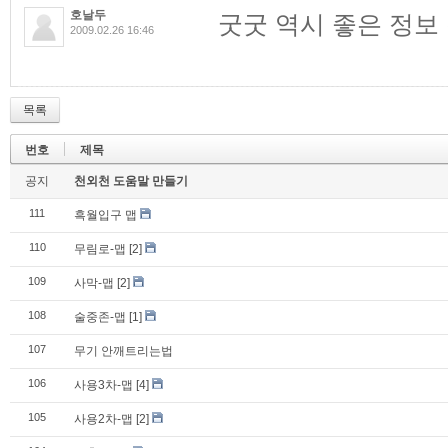
호날두
굿굿 역시 좋은 정보 
2009.02.26 16:46
목록
번호
제목
공지
천외천 도움말 만들기
111
흑월입구 맵
110
무림로-맵
[2]
109
사막-맵
[2]
108
술중존-맵
[1]
107
무기 안깨트리는법
106
사용3차-맵
[4]
105
사용2차-맵
[2]