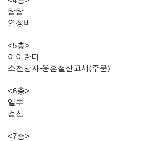
<4층>
탐탐
연청비
<5층>
아이란다
소천낭자-웅혼철산고서(주문)
<6층>
엘뿌
검신
<7층>