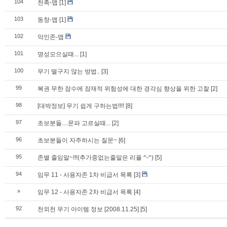
104
천축-맵
[1]
103
동창-맵
[1]
102
악인존-맵
101
명성모으실때...
[1]
100
무기 떨구지 않는 방법..
[3]
99
복권 무한 잠수에 잠재적 위험성에 대한 경각심 향상을 위한 고찰
[2]
98
[대박정보] 무기 쉽게 구하는법!!!!
[8]
97
초보분들....문파 고르실때...
[2]
96
초보분들이 자주하시는 질문~
[6]
95
존별 줄임말~!!!(추가중없는줄말은 리플 ^-^)
[5]
94
임무 11 - 사용자존 1차 비급서 목록
[3]
»
임무 12 - 사용자존 2차 비급서 목록
[4]
92
천외천 무기 아이템 정보 [2008.11.25]
[5]