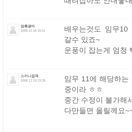
때려잡아도 안내놓내요
암흑광마
배우는것도 임무10
2008.12.18 15:51
갈수 있죠~
운풍이 잡는게 엄청
스키니검객
임무 11에 해당하
2008.12.18 23:28
중이라 ㅎㅎ
중간 수정이 불가해
다만들면 올릴께요~