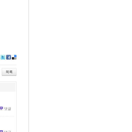
Tw
Fa
De
itte
ce
lici
r
bo
ou
목록
ok
s
댓글