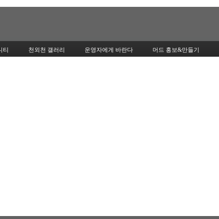
Skip to content
니티
천외천 갤러리
운영자에게 바란다
머드 홍보&만들기