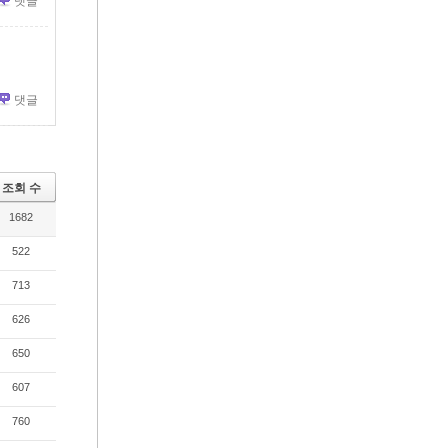
댓글
댓글
조회 수
1682
522
713
626
650
607
760