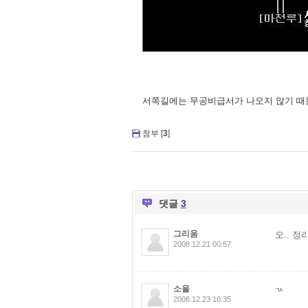
서쪽길에는 무공비급서가 나오지 않기 때
첨부 [
3
]
댓글
3
그리움
오.. 정
2008.12.21 00:57
소울
ㄳ
2008.12.23 10:35