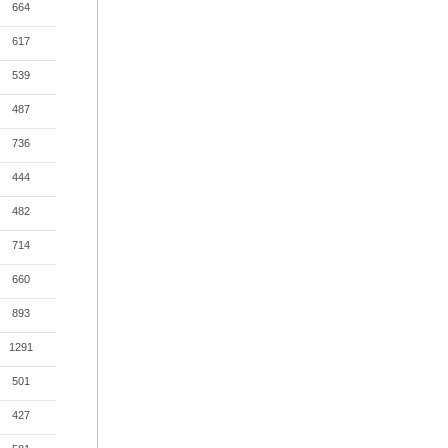
664
617
539
487
736
444
482
714
660
893
1291
501
427