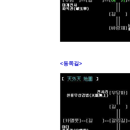
<동쪽길>