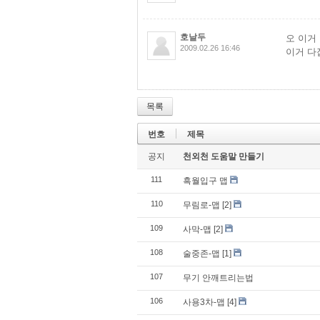
호날두
오 이거
2009.02.26 16:46
이거 다
목록
번호
제목
공지
천외천 도움말 만들기
111
흑월입구 맵
110
무림로-맵
[2]
109
사막-맵
[2]
108
술중존-맵
[1]
107
무기 안깨트리는법
106
사용3차-맵
[4]