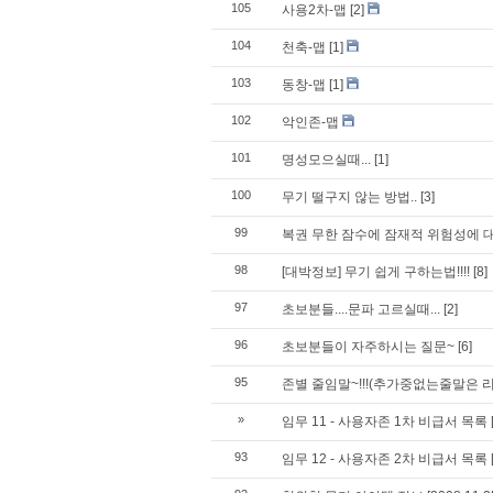
105
사용2차-맵
[2]
104
천축-맵
[1]
103
동창-맵
[1]
102
악인존-맵
101
명성모으실때...
[1]
100
무기 떨구지 않는 방법..
[3]
99
복권 무한 잠수에 잠재적 위험성에 
98
[대박정보] 무기 쉽게 구하는법!!!!
[8]
97
초보분들....문파 고르실때...
[2]
96
초보분들이 자주하시는 질문~
[6]
95
존별 줄임말~!!!(추가중없는줄말은 리플
»
임무 11 - 사용자존 1차 비급서 목록
93
임무 12 - 사용자존 2차 비급서 목록