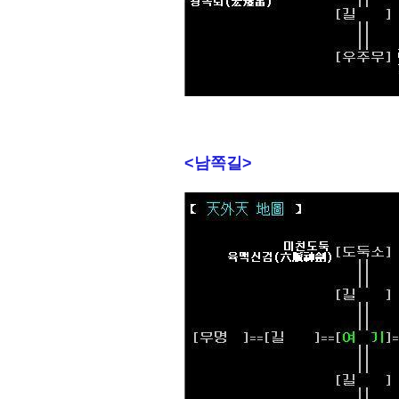
<남쪽길>