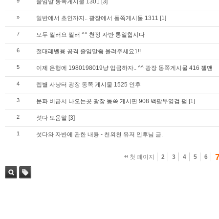
9
줄임말 동쪽게시물 1301
[3]
»
일반에서 초인까지.. 광장에서 동쪽게시물 1311
[1]
7
모두 찔러요 찔러 ^^ 천정 자반 통일합시다
6
절대레벨용 공격 줄임말좀 올려주세요1!!
5
이제 은행에 1980198019냥 입금하자.. ^^ 광장 동쪽게시물 416 젤맨
4
렙별 사냥터 광장 동쪽 게시물 1525 인후
3
문파 비급서 나오는곳 광장 동쪽 게시판 908 백팔무영검 펌
[1]
2
섯다 도움말
[3]
1
섯다와 자반에 관한 내용 - 천외천 유저 인후님 글.
첫 페이지
2
3
4
5
6
검색
태그