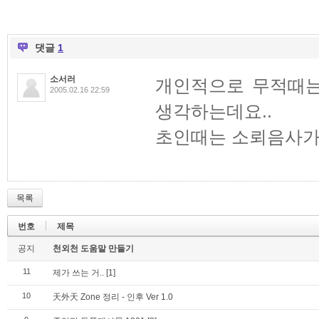
댓글
1
소서러
개인적으로 무적때는
2005.02.16 22:59
생각하는데요..
초인때는 소뢰음사가
목록
번호
제목
공지
천외천 도움말 만들기
11
제가 쓰는 거..
[1]
10
天外天 Zone 정리 - 인후 Ver 1.0