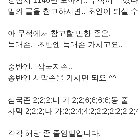
경험치 1140만 모아서.. 무적이 되셨다
밑의 글을 참고하시면.. 초인이 되실 수
아 무적에서 참고할 만한 존은..
늑대존.. 초반엔 늑대존 가시고요..
중반엔.. 삼국지존..
종반엔 사막존을 가시면 되요 ^^
삼국존 2;2;2;나 가;2;2;6;6;6;6;동 줄
사막 2;2;2;나 가;2;2;4;4;2;2;2;2;2;2;2;
각각 해당 존 줄임말입니다.