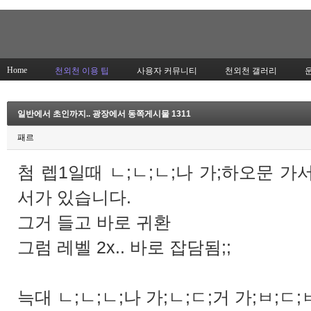
Home
천외천 이용 팁
사용자 커뮤니티
천외천 갤러리
일반에서 초인까지.. 광장에서 동쪽게시물 1311
패르
첨 렙1일때 ㄴ;ㄴ;ㄴ;나 가;하오문 
서가 있습니다.
그거 들고 바로 귀환
그럼 레벨 2x.. 바로 잡담됨;;
늑대 ㄴ;ㄴ;ㄴ;나 가;ㄴ;ㄷ;거 가;ㅂ;ㄷ;