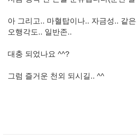
아 그리고.. 마혈탑이나.. 자금성.. 같
오행각도.. 일반존..
대충 되었나요 ^^?
그럼 즐거운 천외 되시길.. ^^