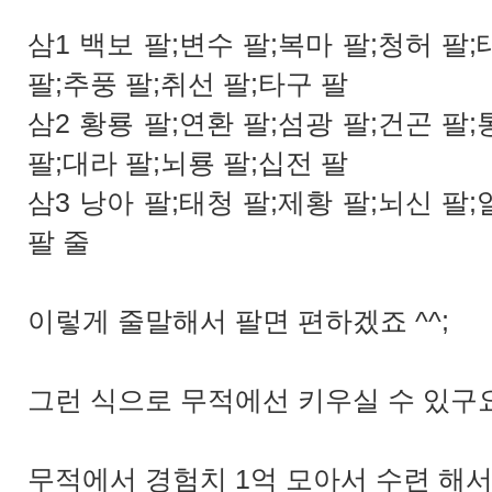
삼1 백보 팔;변수 팔;복마 팔;청허 팔;
팔;추풍 팔;취선 팔;타구 팔
삼2 황룡 팔;연환 팔;섬광 팔;건곤 팔;
팔;대라 팔;뇌룡 팔;십전 팔
삼3 낭아 팔;태청 팔;제황 팔;뇌신 팔;
팔 줄
이렇게 줄말해서 팔면 편하겠죠 ^^;
그런 식으로 무적에선 키우실 수 있구요
무적에서 경험치 1억 모아서 수련 해서