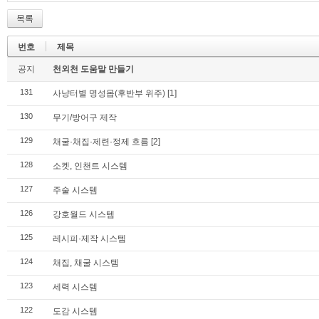
목록
번호
제목
공지
천외천 도움말 만들기
131
사냥터별 명성몹(후반부 위주)
[1]
130
무기/방어구 제작
129
채굴·채집·제련·정제 흐름
[2]
128
소켓, 인챈트 시스템
127
주술 시스템
126
강호월드 시스템
125
레시피·제작 시스템
124
채집, 채굴 시스템
123
세력 시스템
122
도감 시스템