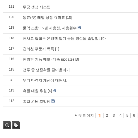
121
무공 생성 시스템
120
동료(펫) 레벨 성장 효과표
[10]
119
물약 조합. Lv별 사용량, 사용횟수
118
천사교 혈혈무 은영객 달기 등등 명성몹 줄말입니다
117
천외천 주문서 목록
[1]
116
천외천 기능 메모 (계속 update)
[3]
115
전투 중 생존확률 끌어올리기.
»
무기 타격치 계산에 대해서.
113
흑월 내원,후원
[4]
112
흑월 외원,호법당
1
첫 페이지
2
3
4
5
6
검색
태그