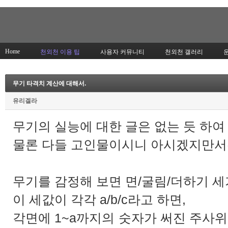
Home
천외천 이용 팁
사용자 커뮤니티
천외천 갤러리
무기 타격치 계산에 대해서.
유리겔라
무기의 실능에 대한 글은 없는 듯 하여
물론 다들 고인물이시니 아시겠지만서두
무기를 감정해 보면 면/굴림/더하기 세
이 세값이 각각 a/b/c라고 하면,
각면에 1~a까지의 숫자가 써진 주사위를