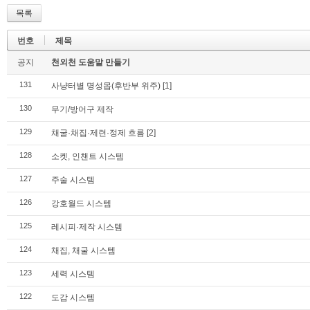
목록
번호
제목
공지
천외천 도움말 만들기
131
사냥터별 명성몹(후반부 위주)
[1]
130
무기/방어구 제작
129
채굴·채집·제련·정제 흐름
[2]
128
소켓, 인챈트 시스템
127
주술 시스템
126
강호월드 시스템
125
레시피·제작 시스템
124
채집, 채굴 시스템
123
세력 시스템
122
도감 시스템