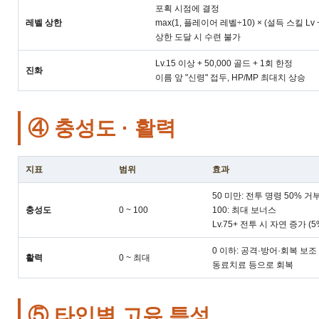
포획 시점에 결정
레벨 상한
max(1, 플레이어 레벨÷10) × (설득 스킬 Lv +
상한 도달 시 수련 불가
Lv.15 이상 + 50,000 골드 + 1회 한정
진화
이름 앞 "신령" 접두, HP/MP 최대치 상승
④ 충성도 · 활력
지표
범위
효과
50 미만: 전투 명령 50% 거
충성도
0 ~ 100
100: 최대 보너스
Lv.75+ 전투 시 자연 증가 (
0 이하: 공격·방어·회복 보조
활력
0 ~ 최대
동료치료 등으로 회복
⑤ 타입별 고유 특성