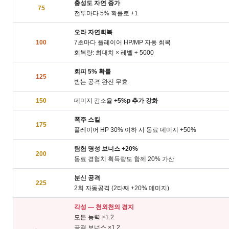
충성도 자연 증가
75
전투마다 5% 확률로 +1
오라 자연회복
100
7초마다 플레이어 HP/MP 자동 회복
회복량: 최대치 × 레벨 ÷ 5000
회피 5% 확률
125
받는 공격 완전 무효
150
데미지 감소율
+5%p 추가 강화
폭주 스킬
175
플레이어 HP 30% 이하 시 동료 데미지 +50%
탐험 명성 보너스 +20%
200
동료 경험치 획득량도 함께 20% 가산
분신 공격
225
2회 자동공격 (2타째 +20% 데미지)
각성 — 천외천의 경지
모든 능력 ×1.2
공격 보너스 ×1.2