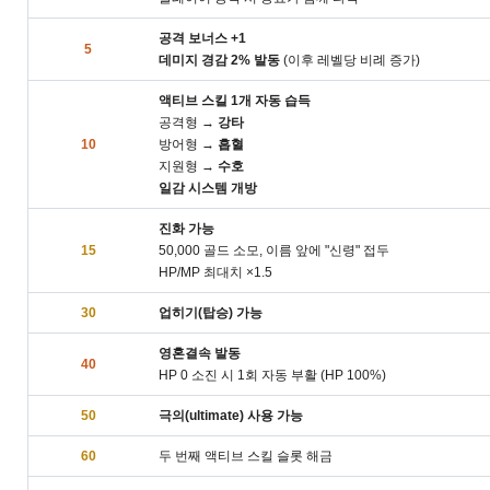
공격 보너스 +1
5
데미지 경감 2% 발동
(이후 레벨당 비례 증가)
액티브 스킬 1개 자동 습득
공격형 →
강타
10
방어형 →
흡혈
지원형 →
수호
일감 시스템 개방
진화 가능
15
50,000 골드 소모, 이름 앞에 "신령" 접두
HP/MP 최대치 ×1.5
30
업히기(탑승) 가능
영혼결속 발동
40
HP 0 소진 시 1회 자동 부활 (HP 100%)
50
극의(ultimate) 사용 가능
60
두 번째 액티브 스킬 슬롯 해금