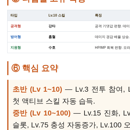
타입
Lv.10 스킬
특징
공격형
강타
공격 기댓값 편향. 데미
방어형
흡혈
데미지 경감 배율 상승.
지원형
수호
HP/MP 회복 편향. 오
⑥ 핵심 요약
초반 (Lv 1~10)
— Lv.3 전투 참여, L
첫 액티브 스킬 자동 습득.
중반 (Lv 10~100)
— Lv.15 진화, L
슬롯, Lv.75 충성 자동증가, Lv.100 