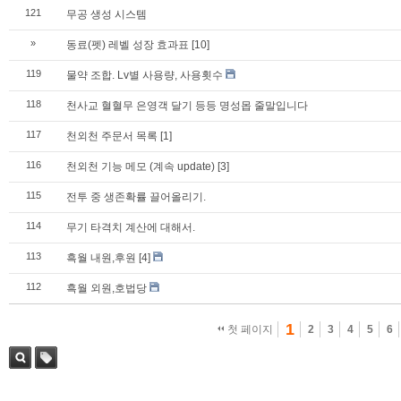
121
무공 생성 시스템
»
동료(펫) 레벨 성장 효과표
[10]
119
물약 조합. Lv별 사용량, 사용횟수
118
천사교 혈혈무 은영객 달기 등등 명성몹 줄말입니다
117
천외천 주문서 목록
[1]
116
천외천 기능 메모 (계속 update)
[3]
115
전투 중 생존확률 끌어올리기.
114
무기 타격치 계산에 대해서.
113
흑월 내원,후원
[4]
112
흑월 외원,호법당
1
첫 페이지
2
3
4
5
6
검색
태그