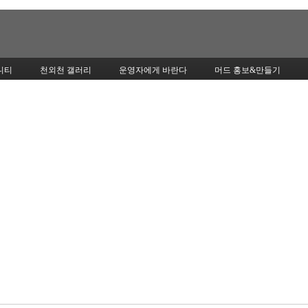
Skip to content
니티
천외천 갤러리
운영자에게 바란다
머드 홍보&만들기